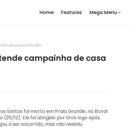
Home
Features
Mega Menu
inha de casa e é morto
atende campainha de casa
s Santos foi morto em Praia Grande, no litoral
 (25/12). Ele foi atingido por tiros logo após
u a ser socorrido, mas não resistiu.