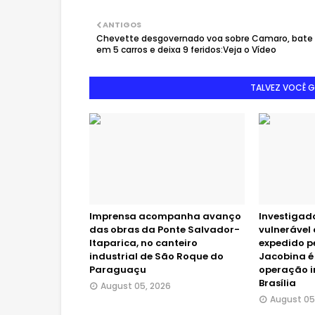
ANTIGOS
Chevette desgovernado voa sobre Camaro, bate
em 5 carros e deixa 9 feridos:Veja o Vídeo
TALVEZ VOCÊ 
Imprensa acompanha avanço
Investigad
das obras da Ponte Salvador-
vulneráve
Itaparica, no canteiro
expedido p
industrial de São Roque do
Jacobina é
Paraguaçu
operação 
Brasília
August 05, 2026
August 05