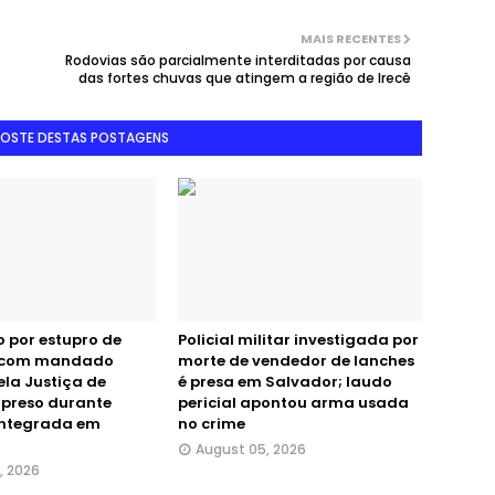
MAIS RECENTES
Rodovias são parcialmente interditadas por causa
das fortes chuvas que atingem a região de Irecê
GOSTE DESTAS POSTAGENS
o por estupro de
Policial militar investigada por
l com mandado
morte de vendedor de lanches
ela Justiça de
é presa em Salvador; laudo
 preso durante
pericial apontou arma usada
integrada em
no crime
August 05, 2026
, 2026