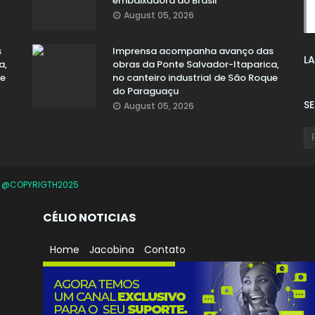
embaixadora do Brasil
August 05, 2026
s
Imprensa acompanha avanço das
LA
a,
obras da Ponte Salvador-Itaparica,
ue
no canteiro industrial de São Roque
do Paraguaçu
S
August 05, 2026
O
@COPYRIGTH2025
CÉLIO NOTICIAS
Home
Jacobina
Contato