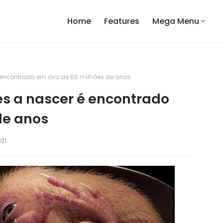
Home
Features
Mega Menu
 encontrado em ovo de 66 milhões de anos
es a nascer é encontrado
de anos
021