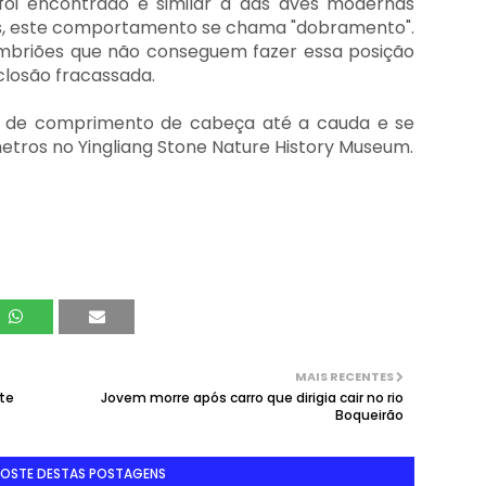
oi encontrado é similar à das aves modernas
es, este comportamento se chama "dobramento".
 embriões que não conseguem fazer essa posição
losão fracassada.
s de comprimento de cabeça até a cauda e se
etros no Yingliang Stone Nature History Museum.
MAIS RECENTES
ete
Jovem morre após carro que dirigia cair no rio
Boqueirão
GOSTE DESTAS POSTAGENS