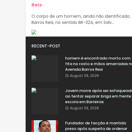
Reis
O corpo de um homem, ainda não identificado, 
Barros Reis, no sentido BR-324, em Salv...
RECENT-POST
homem é encontrado morto com
fita no rosto e mãos amarradas n
Avenida Barros Reis
August 08, 2026
Jovem morre após ser esfaquead
ao tentar separar briga em frente
escola em Barreiras
August 08, 2026
Fundador de facção é mantido
preso após suspeita de ordenar