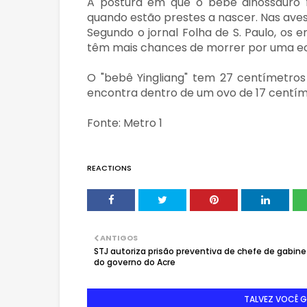
A postura em que o bebê dinossauro f
quando estão prestes a nascer. Nas av
Segundo o jornal Folha de S. Paulo, os
têm mais chances de morrer por uma ec
O "bebê Yingliang" tem 27 centímetro
encontra dentro de um ovo de 17 centím
Fonte: Metro 1
REACTIONS
ANTIGOS
STJ autoriza prisão preventiva de chefe de gabin
do governo do Acre
TALVEZ VOCÊ 