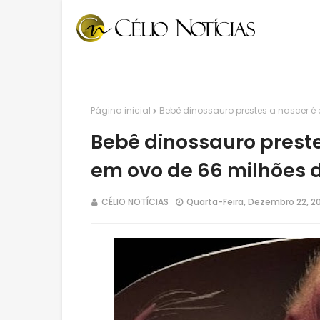
Página inicial
Bebê dinossauro prestes a nascer é
Bebê dinossauro prest
em ovo de 66 milhões 
CÉLIO NOTÍCIAS
Quarta-Feira, Dezembro 22, 2