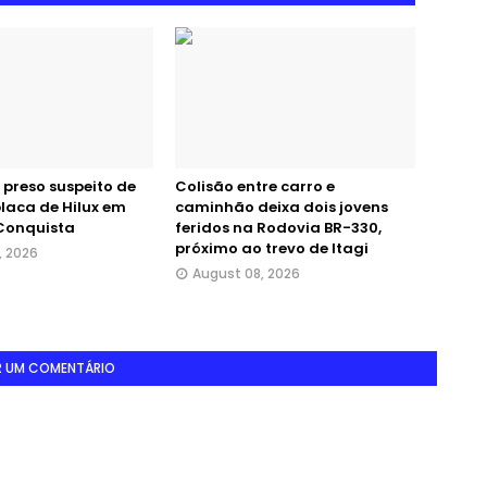
 preso suspeito de
Colisão entre carro e
laca de Hilux em
caminhão deixa dois jovens
 Conquista
feridos na Rodovia BR-330,
próximo ao trevo de Itagi
, 2026
August 08, 2026
R UM COMENTÁRIO