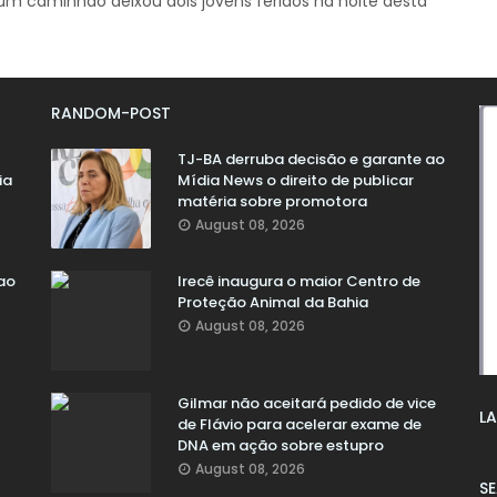
m caminhão deixou dois jovens feridos na noite desta
RANDOM-POST
TJ-BA derruba decisão e garante ao
ia
Mídia News o direito de publicar
matéria sobre promotora
August 08, 2026
ao
Irecê inaugura o maior Centro de
Proteção Animal da Bahia
August 08, 2026
Gilmar não aceitará pedido de vice
LA
de Flávio para acelerar exame de
DNA em ação sobre estupro
August 08, 2026
S