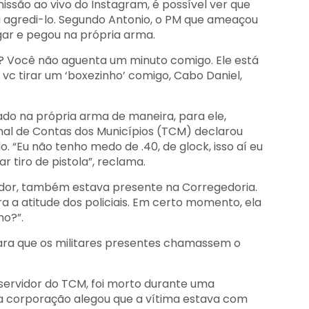
issão ao vivo do Instagram, é possível ver que
ta agredi-lo. Segundo Antonio, o PM que ameaçou
ar e pegou na própria arma.
? Você não aguenta um minuto comigo. Ele está
c tirar um ‘boxezinho’ comigo, Cabo Daniel,
cado na própria arma de maneira, para ele,
unal de Contas dos Municípios (TCM) declarou
 “Eu não tenho medo de .40, de glock, isso aí eu
tiro de pistola”, reclama.
or, também estava presente na Corregedoria.
a a atitude dos policiais. Em certo momento, ela
ho?”.
para que os militares presentes chamassem o
a, servidor do TCM, foi morto durante uma
 a corporação alegou que a vítima estava com