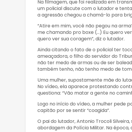
Na filmagem, que foi realizada em transm
um policial discute com o lutador e ten
a agressão chegou a chamá-lo para brig
“Atire em mim, você não pegou na arma
me chamando pro boxe (…) Eu quero ver v
quero ver sua coragem”, diz o lutador.
Ainda citando o fato de o policial ter to
ameaçadora, o filho do servidor do Trib
não ter medo de armas ou de ser baleado.
também tenho, não tenho medo de tomar 
Uma mulher, supostamente mãe do lutad
No vídeo, ela aparece protestando contr
questiona: “Vão matar a gente no camin
Logo no início do vídeo, a mulher pede 
capitão por se sentir “coagida”.
O pai do lutador, Antonio Trocoli Silveir
abordagem da Polícia Militar. Na época,