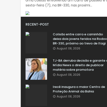
Uma colisão envolvendo um carro de passeio e u
sexta-feira (7), na BR-330, nas proximi...
RECENT-POST
Colisão entre carro e caminhão
deixa dois jovens feridos na Rodov
BR-330, próximo ao trevo de Itagi
August 08, 2026
TJ-BA derruba decisão e garante 
Mídia News o direito de publicar
matéria sobre promotora
August 08, 2026
Irecê inaugura o maior Centro de
Proteção Animal da Bahia
August 08, 2026