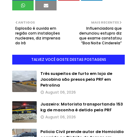
ANTIGOS
MAIS RECENTES
Explosão é ouvida em
Influenciadora que
região com instalações
denunciou estupro diz
nucleares, diz imprensa
que exame constatou
do Irã
“Boa Noite Cinderela”
TALVEZ VOCÊ GOSTE DESTAS POSTAGENS
Três suspeitos de furto em loja de
Jacobina são presos pela PRF em
Petrolina
August 06, 2026
Juazeiro: Motorista transportando 153
kg de maconha é detido pela PRF
August 06, 2026
Policia Civil prende autor de Homicidio