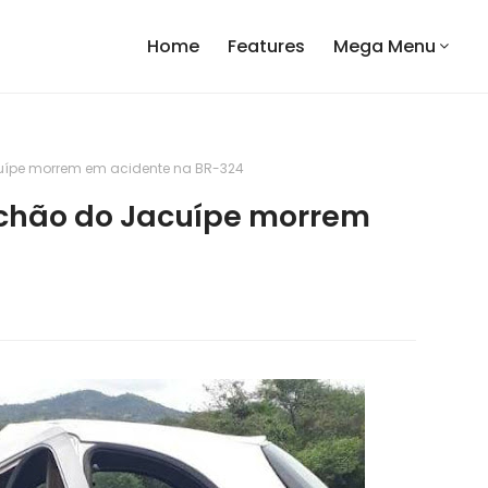
Home
Features
Mega Menu
uípe morrem em acidente na BR-324
achão do Jacuípe morrem
4