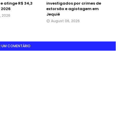
e atinge R$ 34,3
investigados por crimes de
 2026
extorsão e agiotagem em
Jequié
, 2026
August 06, 2026
R UM COMENTÁRIO