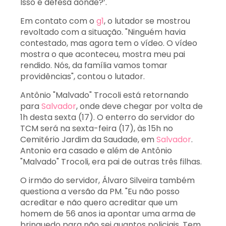
Isso é defesa aonde?’.
Em contato com o
g1
, o lutador se mostrou
revoltado com a situação. "Ninguém havia
contestado, mas agora tem o vídeo. O vídeo
mostra o que aconteceu, mostra meu pai
rendido. Nós, da família vamos tomar
providências", contou o lutador.
Antônio "Malvado" Trocoli está retornando
para
Salvador
, onde deve chegar por volta de
1h desta sexta (17). O enterro do servidor do
TCM será na sexta-feira (17), às 15h no
Cemitério Jardim da Saudade, em
Salvador
.
Antonio era casado e além de Antônio
"Malvado" Trocoli, era pai de outras três filhas.
O irmão do servidor, Álvaro Silveira também
questiona a versão da PM. "Eu não posso
acreditar e não quero acreditar que um
homem de 56 anos ia apontar uma arma de
brinquedo para não sei quantos policiais. Tem