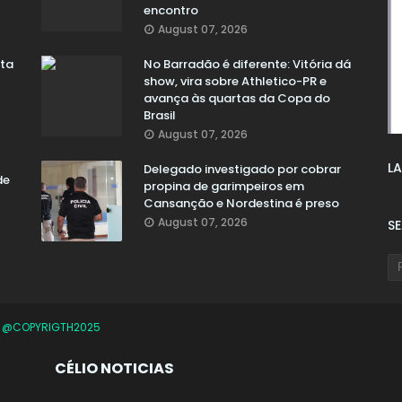
encontro
August 07, 2026
ata
No Barradão é diferente: Vitória dá
show, vira sobre Athletico-PR e
avança às quartas da Copa do
Brasil
August 07, 2026
LA
Delegado investigado por cobrar
de
propina de garimpeiros em
Cansanção e Nordestina é preso
August 07, 2026
S
O
@COPYRIGTH2025
CÉLIO NOTICIAS