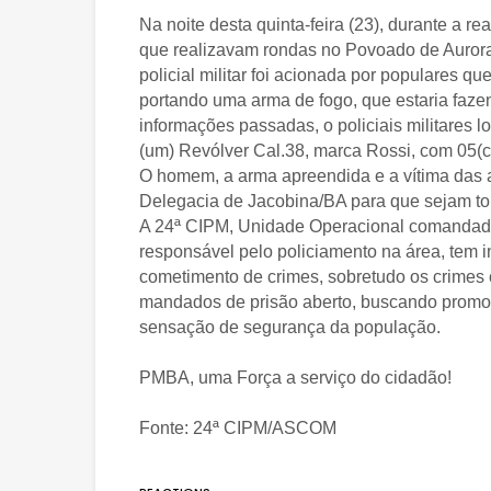
Na noite desta quinta-feira (23), durante a 
que realizavam rondas no Povoado de Aurora,
policial militar foi acionada por populares 
portando uma arma de fogo, que estaria faz
informações passadas, o policiais militares 
(um) Revólver Cal.38, marca Rossi, com 05(ci
O homem, a arma apreendida e a vítima das
Delegacia de Jacobina/BA para que sejam t
A 24ª CIPM, Unidade Operacional comandada
responsável pelo policiamento na área, tem in
cometimento de crimes, sobretudo os crimes 
mandados de prisão aberto, buscando promov
sensação de segurança da população.
PMBA, uma Força a serviço do cidadão!
Fonte: 24ª CIPM/ASCOM