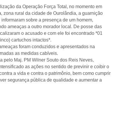
realização da Operação Força Total, no momento em
 zona rural da cidade de Ourolândia, a guarnição
que informaram sobre a presença de um homem,
endo ameaças a outro morador local. De posse das
localizaram o acusado e com ele foi encontrado *01
nco) cartuchos intactos*.
 ameaças foram conduzidos e apresentados na
omadas as medidas cabíveis.
 pelo Maj. PM Wilner Souto dos Reis Neves,
tensificado as ações no sentido de previnir e coibir o
contra a vida e contra o patrimônio, bem como cumprir
er segurança pública de qualidade e aumentar a