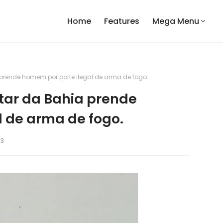
Home
Features
Mega Menu
a prende homem por porte ilegal de arma de fogo.
itar da Bahia prende
 de arma de fogo.
23