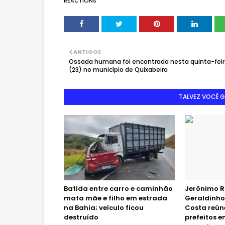
REACTIONS
ANTIGOS
Ossada humana foi encontrada nesta quinta-fei
(23) no município de Quixabeira
TALVEZ VOCÊ 
Batida entre carro e caminhão
Jerônimo R
mata mãe e filho em estrada
Geraldinho
na Bahia; veículo ficou
Costa reún
destruído
prefeitos 