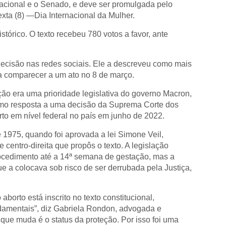
acional e o Senado, e deve ser promulgada pelo
ta (8) —Dia Internacional da Mulher.
tórico. O texto recebeu 780 votos a favor, ante
ecisão nas redes sociais. Ele a descreveu como mais
a comparecer a um ato no 8 de março.
ição era uma prioridade legislativa do governo Macron,
mo resposta a uma decisão da Suprema Corte dos
to em nível federal no país em junho de 2022.
 1975, quando foi aprovada a lei Simone Veil,
centro-direita que propôs o texto. A legislação
ocedimento até a 14ª semana de gestação, mas a
que a colocava sob risco de ser derrubada pela Justiça,
aborto está inscrito no texto constitucional,
ndamentais”, diz Gabriela Rondon, advogada e
 que muda é o status da proteção. Por isso foi uma