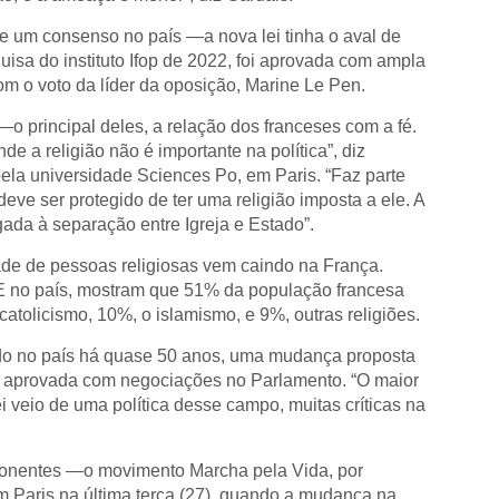
te um consenso no país —a nova lei tinha o aval de
sa do instituto Ifop de 2022, foi aprovada com ampla
m o voto da líder da oposição, Marine Le Pen.
o principal deles, a relação dos franceses com a fé.
de a religião não é importante na política”, diz
pela universidade Sciences Po, em Paris. “Faz parte
deve ser protegido de ter uma religião imposta a ele. A
igada à separação entre Igreja e Estado”.
de de pessoas religiosas vem caindo na França.
GE no país, mostram que 51% da população francesa
atolicismo, 10%, o islamismo, e 9%, outras religiões.
ado no país há quase 50 anos, uma mudança proposta
 e aprovada com negociações no Parlamento. “O maior
ei veio de uma política desse campo, muitas críticas na
oponentes —o movimento Marcha pela Vida, por
m Paris na última terça (27), quando a mudança na