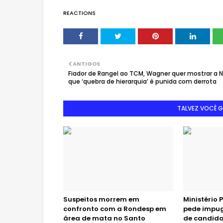
REACTIONS
ANTIGOS
Fiador de Rangel ao TCM, Wagner quer mostrar a N
que ‘quebra de hierarquia’ é punida com derrota
TALVEZ VOCÊ 
Suspeitos morrem em
Ministério P
confronto com a Rondesp em
pede impug
área de mata no Santo
de candida