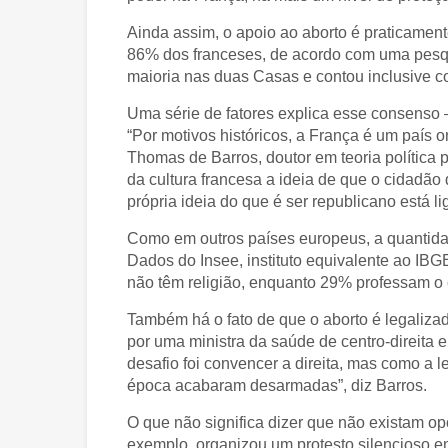
Ainda assim, o apoio ao aborto é praticamen
86% dos franceses, de acordo com uma pesqui
maioria nas duas Casas e contou inclusive co
Uma série de fatores explica esse consenso —
“Por motivos históricos, a França é um país on
Thomas de Barros, doutor em teoria política 
da cultura francesa a ideia de que o cidadão 
própria ideia do que é ser republicano está l
Como em outros países europeus, a quantida
Dados do Insee, instituto equivalente ao IB
não têm religião, enquanto 29% professam o c
Também há o fato de que o aborto é legaliz
por uma ministra da saúde de centro-direita
desafio foi convencer a direita, mas como a l
época acabaram desarmadas”, diz Barros.
O que não significa dizer que não existam 
exemplo, organizou um protesto silencioso e