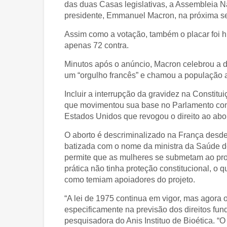
das duas Casas legislativas, a Assembleia N
presidente, Emmanuel Macron, na próxima sex
Assim como a votação, também o placar foi his
apenas 72 contra.
Minutos após o anúncio, Macron celebrou a d
um “orgulho francês” e chamou a população 
Incluir a interrupção da gravidez na Constitu
que movimentou sua base no Parlamento co
Estados Unidos que revogou o direito ao abor
O aborto é descriminalizado na França desde
batizada com o nome da ministra da Saúde de 
permite que as mulheres se submetam ao pr
prática não tinha proteção constitucional, o 
como temiam apoiadores do projeto.
“A lei de 1975 continua em vigor, mas agora o 
especificamente na previsão dos direitos fu
pesquisadora do Anis Instituo de Bioética. “O