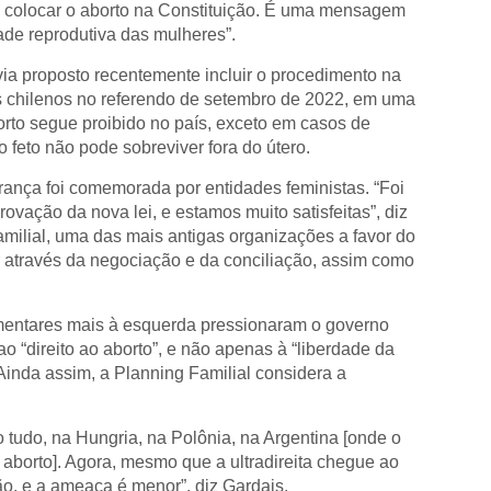
 a colocar o aborto na Constituição. É uma mensagem
dade reprodutiva das mulheres”.
ia proposto recentemente incluir o procedimento na
s chilenos no referendo de setembro de 2022, em uma
borto segue proibido no país, exceto em casos de
 feto não pode sobreviver fora do útero.
ança foi comemorada por entidades feministas. “Foi
rovação da nova lei, e estamos muito satisfeitas”, diz
milial, uma das mais antigas organizações a favor do
gir através da negociação e da conciliação, assim como
amentares mais à esquerda pressionaram o governo
ao “direito ao aborto”, e não apenas à “liberdade da
. Ainda assim, a Planning Familial considera a
 tudo, na Hungria, na Polônia, na Argentina [onde o
 aborto]. Agora, mesmo que a ultradireita chegue ao
ão, e a ameaça é menor”, diz Gardais.