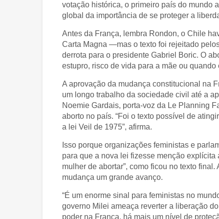
votação histórica, o primeiro país do mundo
global da importância de se proteger a liber
Antes da França, lembra Rondon, o Chile hav
Carta Magna —mas o texto foi rejeitado pelo
derrota para o presidente Gabriel Boric. O a
estupro, risco de vida para a mãe ou quando o
A aprovação da mudança constitucional na Fr
um longo trabalho da sociedade civil até a ap
Noemie Gardais, porta-voz da Le Planning Fa
aborto no país. “Foi o texto possível de atin
a lei Veil de 1975”, afirma.
Isso porque organizações feministas e parl
para que a nova lei fizesse menção explícita 
mulher de abortar”, como ficou no texto final
mudança um grande avanço.
“É um enorme sinal para feministas no mundo
governo Milei ameaça reverter a liberação do
poder na França, há mais um nível de proteç