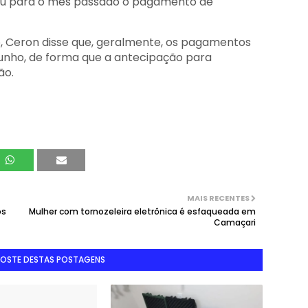
pou para o mês passado o pagamento de
o, Ceron disse que, geralmente, os pagamentos
unho, de forma que a antecipação para
ão.
MAIS RECENTES
os
Mulher com tornozeleira eletrônica é esfaqueada em
Camaçari
GOSTE DESTAS POSTAGENS