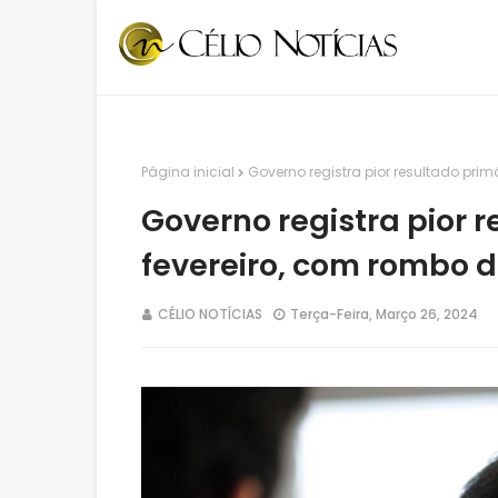
Página inicial
Governo registra pior resultado prim
Governo registra pior 
fevereiro, com rombo d
CÉLIO NOTÍCIAS
Terça-Feira, Março 26, 2024