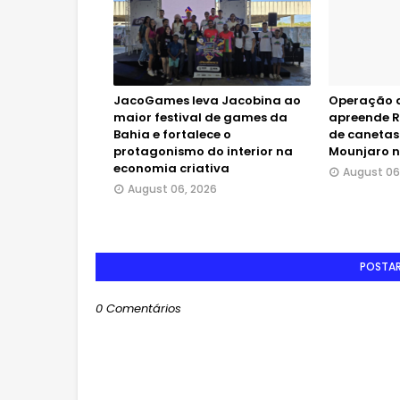
JacoGames leva Jacobina ao
Operação da
maior festival de games da
apreende R
Bahia e fortalece o
de canetas
protagonismo do interior na
Mounjaro n
economia criativa
August 06
August 06, 2026
POSTA
0 Comentários