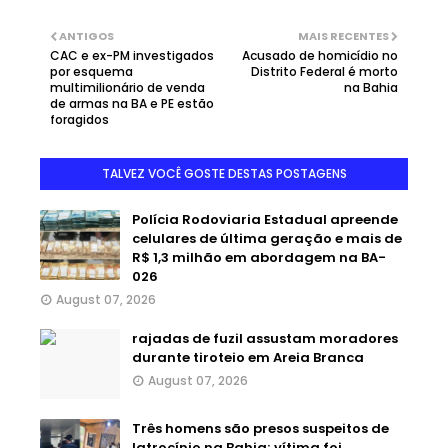
ANTIGOS
MAIS RECENTES
CAC e ex-PM investigados
Acusado de homicídio no
por esquema
Distrito Federal é morto
multimilionário de venda
na Bahia
de armas na BA e PE estão
foragidos
TALVEZ VOCÊ GOSTE DESTAS POSTAGENS
Polícia Rodoviaria Estadual apreende
celulares de última geração e mais de
R$ 1,3 milhão em abordagem na BA-
026
August 07, 2026
rajadas de fuzil assustam moradores
durante tiroteio em Areia Branca
August 07, 2026
Três homens são presos suspeitos de
latrocínio na Bahia; vítima foi