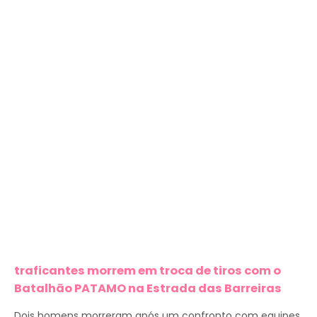
traficantes morrem em troca de tiros com o
Batalhão PATAMO na Estrada das Barreiras
Dois homens morreram após um confronto com equipes