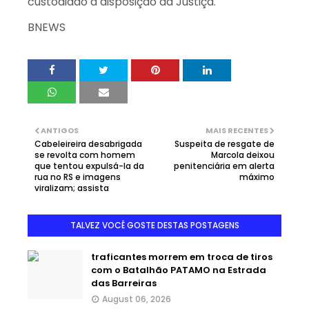
custodiado à disposição da Justiça.
BNEWS
ANTIGOS
MAIS RECENTES
Cabeleireira desabrigada
Suspeita de resgate de
se revolta com homem
Marcola deixou
que tentou expulsá-la da
penitenciária em alerta
rua no RS e imagens
máximo
viralizam; assista
TALVEZ VOCÊ GOSTE DESTAS POSTAGENS
traficantes morrem em troca de tiros
com o Batalhão PATAMO na Estrada
das Barreiras
August 06, 2026