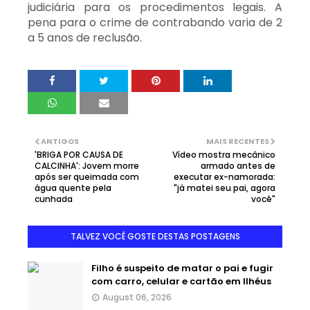
judiciária para os procedimentos legais. A
pena para o crime de contrabando varia de 2
a 5 anos de reclusão.
ANTIGOS
MAIS RECENTES
'BRIGA POR CAUSA DE
Vídeo mostra mecânico
CALCINHA': Jovem morre
armado antes de
após ser queimada com
executar ex-namorada:
água quente pela
"já matei seu pai, agora
cunhada
você"
TALVEZ VOCÊ GOSTE DESTAS POSTAGENS
Filho é suspeito de matar o pai e fugir
com carro, celular e cartão em Ilhéus
August 06, 2026