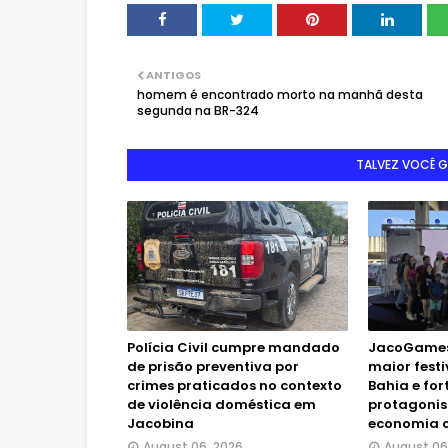
ANTIGOS
homem é encontrado morto na manhã desta
segunda na BR-324
TALVEZ VOCÊ 
Polícia Civil cumpre mandado
JacoGames
de prisão preventiva por
maior fest
crimes praticados no contexto
Bahia e for
de violência doméstica em
protagonis
Jacobina
economia c
August 06, 2026
August 06