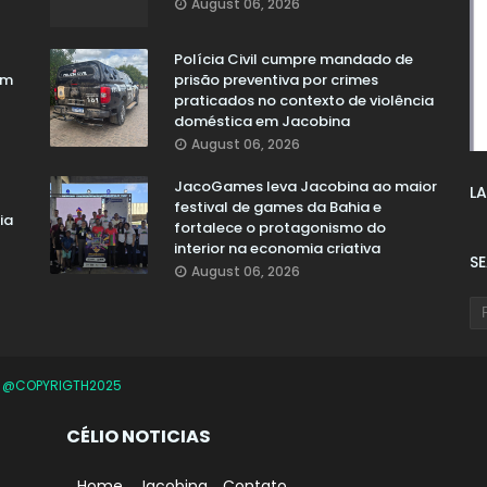
August 06, 2026
Polícia Civil cumpre mandado de
em
prisão preventiva por crimes
praticados no contexto de violência
doméstica em Jacobina
August 06, 2026
JacoGames leva Jacobina ao maior
LA
festival de games da Bahia e
ia
fortalece o protagonismo do
interior na economia criativa
S
August 06, 2026
O
@COPYRIGTH2025
CÉLIO NOTICIAS
Home
Jacobina
Contato