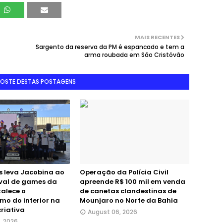
MAIS RECENTES
Sargento da reserva da PM é espancado e tem a
arma roubada em São Cristóvão
GOSTE DESTAS POSTAGENS
 leva Jacobina ao
Operação da Polícia Civil
ival de games da
apreende R$ 100 mil em venda
talece o
de canetas clandestinas de
mo do interior na
Mounjaro no Norte da Bahia
riativa
August 06, 2026
, 2026