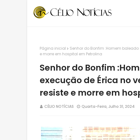
Página inicial
Senhor do Bonfim :Homem baleado du
e morre em hospital em Petrolina
Senhor do Bonfim :Ho
execução de Érica no v
resiste e morre em hos
CÉLIO NOTÍCIAS
Quarta-Feira, Julho 31, 2024