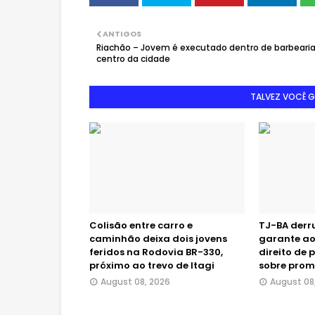
ANTIGOS
Riachão – Jovem é executado dentro de barbeari
centro da cidade
TALVEZ VOCÊ 
Colisão entre carro e
TJ-BA derr
caminhão deixa dois jovens
garante ao
feridos na Rodovia BR-330,
direito de 
próximo ao trevo de Itagi
sobre pro
August 08, 2026
August 08