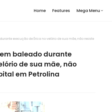
Home
Features
Mega Menu
rante execução de Érica no velório de sua mãe, não resiste
mem baleado durante
elório de sua mãe, não
pital em Petrolina