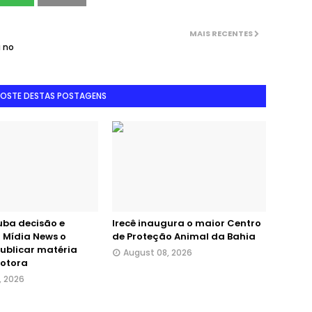
MAIS RECENTES
a no
GOSTE DESTAS POSTAGENS
uba decisão e
Irecê inaugura o maior Centro
 Mídia News o
de Proteção Animal da Bahia
publicar matéria
August 08, 2026
motora
, 2026