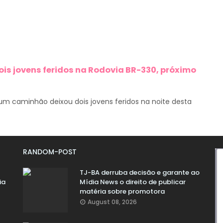
ois jovens feridos na Rodovia BR-330, próximo
m caminhão deixou dois jovens feridos na noite desta
RANDOM-POST
TJ-BA derruba decisão e garante ao
ia
Mídia News o direito de publicar
matéria sobre promotora
August 08, 2026