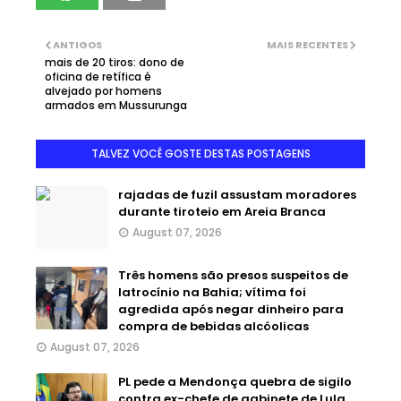
ANTIGOS
MAIS RECENTES
mais de 20 tiros: dono de
oficina de retífica é
alvejado por homens
armados em Mussurunga
TALVEZ VOCÊ GOSTE DESTAS POSTAGENS
rajadas de fuzil assustam moradores
durante tiroteio em Areia Branca
August 07, 2026
Três homens são presos suspeitos de
latrocínio na Bahia; vítima foi
agredida após negar dinheiro para
compra de bebidas alcóolicas
August 07, 2026
PL pede a Mendonça quebra de sigilo
contra ex-chefe de gabinete de Lula