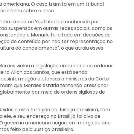
ia americana. O caso tramita em um tribunal
posicionou sobre o caso.
orma similar ao YouTube e é conhecida por
tão suspensos em outras redes sociais, como os
Constantino e Monark, foi citada em decisões do
oção de conteúdo por não ter representação no
cultura do cancelamento", o que atraiu esses
oraes violou a legislação americana ao ordenar
iro Allan dos Santos, que está sendo
 desinformação e ofensas a ministros da Corte
firmam que Moraes estaria tentando pressionar
 globalmente por meio de ordens sigilosas de
nidos e está foragido da Justiça brasileira, tem
le, e seu endereço no Brasil já foi alvo de
. O governo americano negou, em março do ano
s feito pela Justiça brasileira.