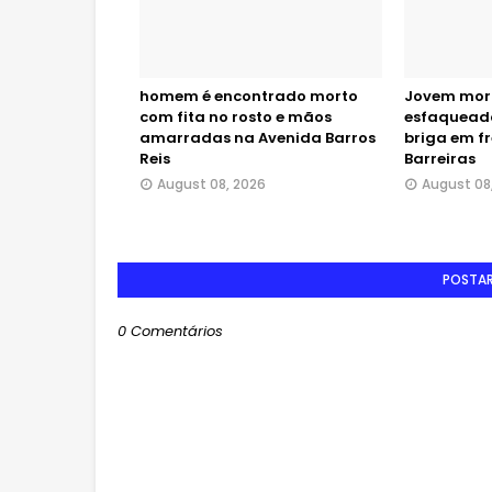
homem é encontrado morto
Jovem morr
com fita no rosto e mãos
esfaqueado
amarradas na Avenida Barros
briga em f
Reis
Barreiras
August 08, 2026
August 08
POSTA
0 Comentários