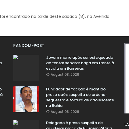
foi encontrado na tarde deste sábado (8), na Avenida
RANDOM-POST
Jovem morre após ser esfaqueado
a
ao tentar separar briga em frente à
escola em Barreiras
August 08, 2026
o
Fundador de facção é mantido
 à
preso após suspeita de ordenar
sequestro e tortura de adolescente
na Bahia
August 08, 2026
Delegado é preso suspeito de
LA
adulterar placa de Hilux em Vitória