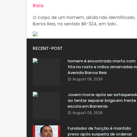
Reis
O corpo de um homem, ainda não identificado, 
Barros Reis, no sentido BR-324, em Salv...
RECENT-POST
homem é encontrado morto com
fita no rosto e mãos amarradas n
Avenida Barros Reis
August 08, 2026
Jovem morre após ser esfaquead
ao tentar separar briga em frente
escola em Barreiras
August 08, 2026
Fundador de facção é mantido
preso após suspeita de ordenar