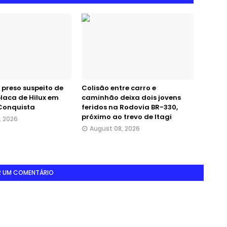
 preso suspeito de
Colisão entre carro e
laca de Hilux em
caminhão deixa dois jovens
 Conquista
feridos na Rodovia BR-330,
próximo ao trevo de Itagi
, 2026
August 08, 2026
R UM COMENTÁRIO