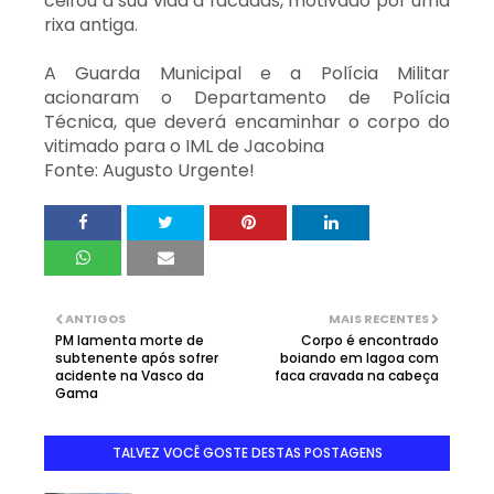
ceifou a sua vida a facadas, motivado por uma
rixa antiga.
A Guarda Municipal e a Polícia Militar
acionaram o Departamento de Polícia
Técnica, que deverá encaminhar o corpo do
vitimado para o IML de Jacobina
Fonte: Augusto Urgente!
ANTIGOS
MAIS RECENTES
PM lamenta morte de
Corpo é encontrado
subtenente após sofrer
boiando em lagoa com
acidente na Vasco da
faca cravada na cabeça
Gama
TALVEZ VOCÊ GOSTE DESTAS POSTAGENS