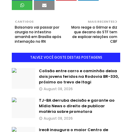
ANTIGOS
MAIS RECENTES
Bolsonaro vai passar por
Moro reage a Gilmar e diz
cirurgia no intestino
que decano do STF tem
amanhã em Brasília após
de explicar relações com
internação no RN
CBF
TALVEZ VOCÊ GOSTE DESTAS POSTAGENS
Colisão entre carro e caminhão deixa
dois jovens feridos na Rodovia BR-330,
próximo ao trevo de Itagi
August 08, 2026
TJ-BA derruba decisão e garante ao
Mídia News o direito de publicar
matéria sobre promotora
August 08, 2026
Irecê inaugura o maior Centro de