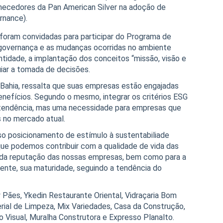
necedores da Pan American Silver na adoção de
rnance).
foram convidadas para participar do Programa de
 governança e as mudanças ocorridas no ambiente
ntidade, a implantação dos conceitos “missão, visão e
uiar a tomada de decisões.
 Bahia, ressalta que suas empresas estão engajadas
nefícios. Segundo o mesmo, integrar os critérios ESG
 tendência, mas uma necessidade para empresas que
 no mercado atual.
sso posicionamento de estímulo à sustentabiliade
que podemos contribuir com a qualidade de vida das
a reputação das nossas empresas, bem como para a
ente, sua maturidade, seguindo a tendência do
 Pães, Ykedin Restaurante Oriental, Vidraçaria Bom
al de Limpeza, Mix Variedades, Casa da Construção,
Visual, Muralha Construtora e Expresso Planalto.