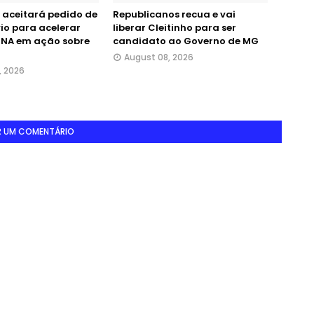
 aceitará pedido de
Republicanos recua e vai
vio para acelerar
liberar Cleitinho para ser
DNA em ação sobre
candidato ao Governo de MG
August 08, 2026
, 2026
R UM COMENTÁRIO