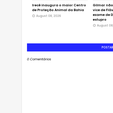
Irecê inaugura o maior Centro
Gilmar não
de Proteção Animal da Bahia
vice de Flá
exame de 
August 08, 2026
estupro
August 08
POSTA
0 Comentários