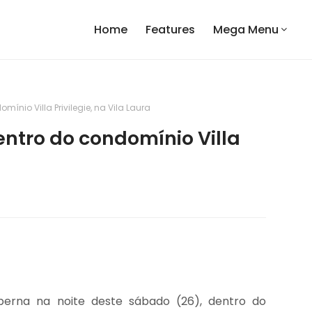
Home
Features
Mega Menu
nio Villa Privilegie, na Vila Laura
ntro do condomínio Villa
 perna na noite deste sábado (26), dentro do