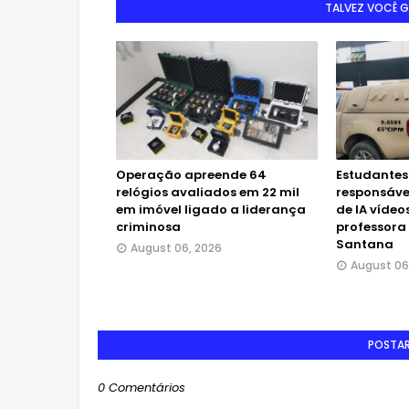
TALVEZ VOCÊ 
Operação apreende 64
Estudantes
relógios avaliados em 22 mil
responsáve
em imóvel ligado a liderança
de IA vídeo
criminosa
professora
Santana
August 06, 2026
August 06
POSTA
0 Comentários