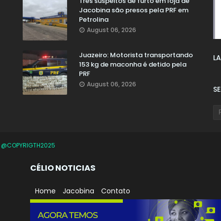
Três suspeitos de furto em loja de
Jacobina são presos pela PRF em
Petrolina
August 06, 2026
Juazeiro: Motorista transportando
LA
153 kg de maconha é detido pela
PRF
August 06, 2026
S
O
@COPYRIGTH2025
CÉLIO NOTICIAS
Home
Jacobina
Contato