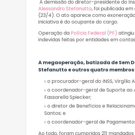
A demissão do diretor-presidente do Inst
Alessandro Stefanutto
, foi publicada em
(23/4). O ato aparece como exoneração,
iniciativa é do ocupante do cargo.
Operação da
Polícia Federal (PF)
atingiu
indevidas feitas por entidades em conta
A megaoperação, batizada de Sem De
Stefanutto e outros quatro membros 
o procurador-geral do INSS, Virgílio An
o coordenador-geral de Suporte ao A
Fassarella Spiecker;
o diretor de Benefícios e Relaciona
Santos; e
o coordenador-geral de Pagamentos e
Ao todo, foram cumpridos 211 mandados 