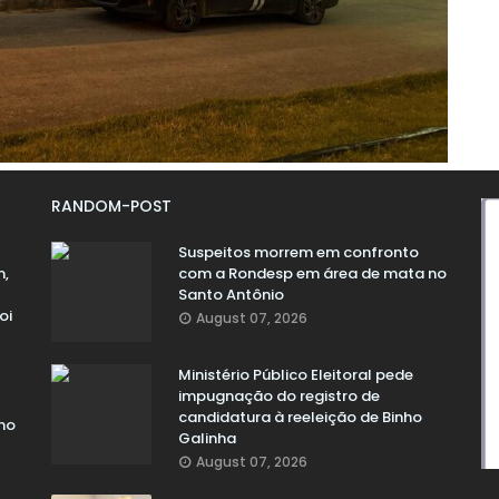
RANDOM-POST
Suspeitos morrem em confronto
m,
com a Rondesp em área de mata no
Santo Antônio
oi
August 07, 2026
Ministério Público Eleitoral pede
impugnação do registro de
candidatura à reeleição de Binho
no
Galinha
August 07, 2026