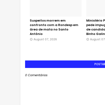
Suspeitos morrem em
Ministério P
confronto com a Rondesp em
pede impug
área de mata no Santo
de candida
Antônio
Binho Gali
August 07, 2026
August 07
POSTA
0 Comentários