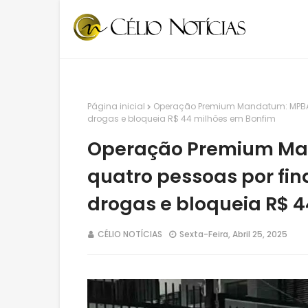
Página inicial
Operação Premium Mandatum: MPBA 
drogas e bloqueia R$ 44 milhões em Bonfim
Operação Premium Ma
quatro pessoas por fin
drogas e bloqueia R$ 
CÉLIO NOTÍCIAS
Sexta-Feira, Abril 25, 2025