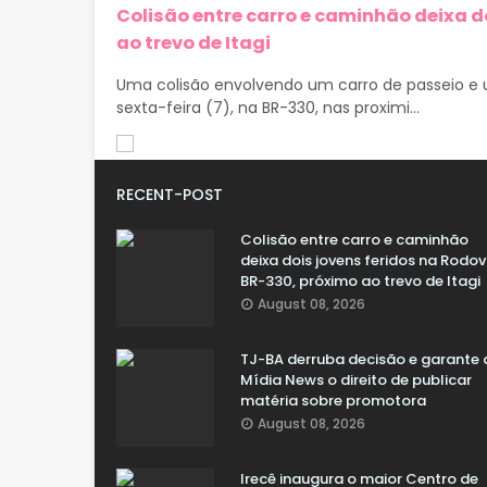
Colisão entre carro e caminhão deixa d
ao trevo de Itagi
Uma colisão envolvendo um carro de passeio e u
sexta-feira (7), na BR-330, nas proximi...
RECENT-POST
Colisão entre carro e caminhão
deixa dois jovens feridos na Rodov
BR-330, próximo ao trevo de Itagi
August 08, 2026
TJ-BA derruba decisão e garante 
Mídia News o direito de publicar
matéria sobre promotora
August 08, 2026
Irecê inaugura o maior Centro de