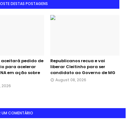
GOSTE DESTAS POSTAGENS
 aceitará pedido de
Republicanos recua e vai
vio para acelerar
liberar Cleitinho para ser
DNA em ação sobre
candidato ao Governo de MG
August 08, 2026
, 2026
R UM COMENTÁRIO