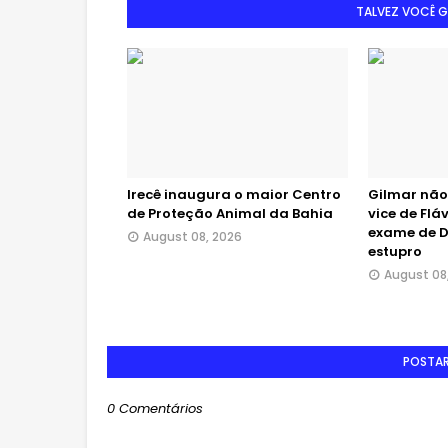
TALVEZ VOCÊ 
Irecê inaugura o maior Centro
Gilmar não
de Proteção Animal da Bahia
vice de Flá
exame de 
August 08, 2026
estupro
August 08
POSTA
0 Comentários