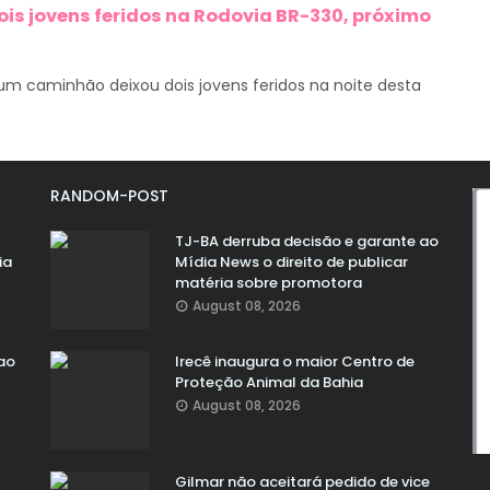
ois jovens feridos na Rodovia BR-330, próximo
m caminhão deixou dois jovens feridos na noite desta
RANDOM-POST
TJ-BA derruba decisão e garante ao
ia
Mídia News o direito de publicar
matéria sobre promotora
August 08, 2026
ao
Irecê inaugura o maior Centro de
Proteção Animal da Bahia
August 08, 2026
Gilmar não aceitará pedido de vice