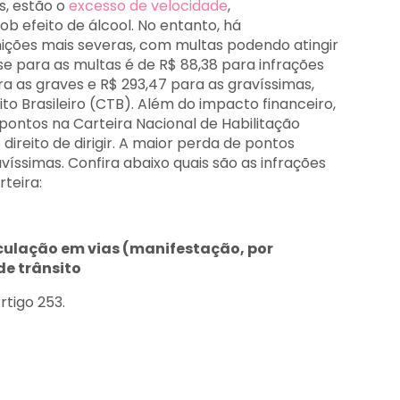
s, estão o
excesso de velocidade
,
b efeito de álcool. No entanto, há
ções mais severas, com multas podendo atingir
se para as multas é de R$ 88,38 para infrações
ara as graves e R$ 293,47 para as gravíssimas,
o Brasileiro (CTB). Além do impacto financeiro,
ontos na Carteira Nacional de Habilitação
direito de dirigir. A maior perda de pontos
íssimas. Confira abaixo quais são as infrações
rteira:
irculação em vias (manifestação, por
e trânsito
rtigo 253.