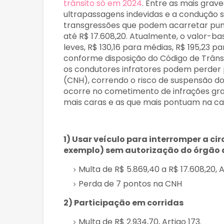
trânsito só em 2024
. Entre as mais grave
ultrapassagens indevidas e a condução so
transgressões que podem acarretar puni
até R$ 17.608,20. Atualmente, o valor-ba
leves, R$ 130,16 para médias, R$ 195,23 p
conforme disposição do Código de Trânsit
os condutores infratores podem perder p
(CNH), correndo o risco de suspensão do 
ocorre no cometimento de infrações grav
mais caras e as que mais pontuam na ca
1) Usar veículo para interromper a c
exemplo) sem autorização do órgão d
Multa de R$ 5.869,40 a R$ 17.608,20, A
Perda de 7 pontos na CNH
2) Participação em corridas
Multa de R$ 2.934,70, Artigo 173.