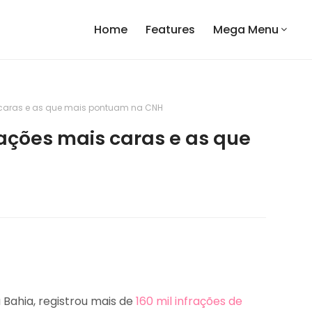
Home
Features
Mega Menu
 caras e as que mais pontuam na CNH
rações mais caras e as que
 Bahia, registrou mais de
160 mil infrações de