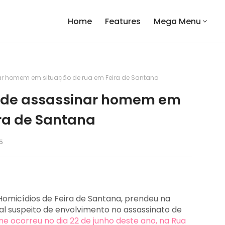
Home
Features
Mega Menu
nar homem em situação de rua em Feira de Santana
o de assassinar homem em
ira de Santana
5
e Homicídios de Feira de Santana, prendeu na
l suspeito de envolvimento no assassinato de
me ocorreu no dia 22 de junho deste ano, na Rua