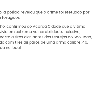
o, a polícia revelou que o crime foi efetuado por
 foragidos.
nho, confirmou ao Acorda Cidade que a vítima
via em extrema vulnerabilidade, inclusive,
orto a tiros dias antes dos festejos do São João,
ido com três disparos de uma arma calibre .40,
nda no local.