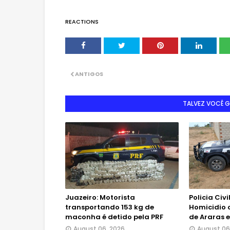
REACTIONS
ANTIGOS
TALVEZ VOCÊ 
Juazeiro: Motorista
Policia Civ
transportando 153 kg de
Homicidio o
maconha é detido pela PRF
de Araras
August 06, 2026
August 06