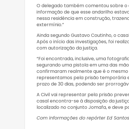
O delegado também comentou sobre o qu
informação de que esse andarilho estav
nessa residência em construção, trazend
extermínio.”
Ainda segundo Gustavo Coutinho, o casal
Após o início das investigações, foi rea
com autorização da justiça.
“Foi encontrada, inclusive, uma fotograf
segurando uma pistola em uma das mãos.
confirmaram realmente que é o mesmo pr
representamos pela prisão temporária e 
prazo de 30 dias, podendo ser prorrogáv
A Civil vai representar pela prisão prev
casal encontra-se à disposição da justiça
localizado no conjunto Jomafa, e deve p
Com informações do repórter Ed Santo