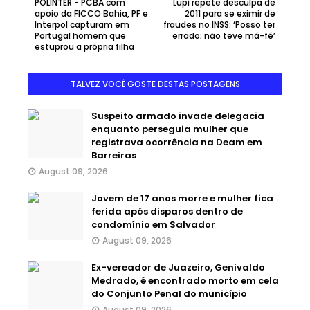
POLINTER - PCBA com
Lupi repete desculpa de
apoio da FICCO Bahia, PF e
2011 para se eximir de
Interpol capturam em
fraudes no INSS: ‘Posso ter
Portugal homem que
errado; não teve má-fé’
estuprou a própria filha
TALVEZ VOCÊ GOSTE DESTAS POSTAGENS
Suspeito armado invade delegacia
enquanto perseguia mulher que
registrava ocorrência na Deam em
Barreiras
August 09, 2026
Jovem de 17 anos morre e mulher fica
ferida após disparos dentro de
condomínio em Salvador
August 09, 2026
Ex-vereador de Juazeiro, Genivaldo
Medrado, é encontrado morto em cela
do Conjunto Penal do município
August 09, 2026