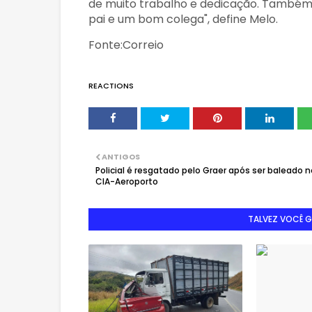
de muito trabalho e dedicação. Também
pai e um bom colega", define Melo.
Fonte:Correio
REACTIONS
ANTIGOS
Policial é resgatado pelo Graer após ser baleado n
CIA-Aeroporto
TALVEZ VOCÊ 