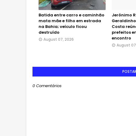
Batida entre carro e caminhão
Jerônimo R
mata mãe e filho em estrada
Geraldinho
na Bahia; veículo ficou
Costa reún
destruído
prefeitos 
encontro
August 07, 2026
August 07
POSTA
0 Comentários