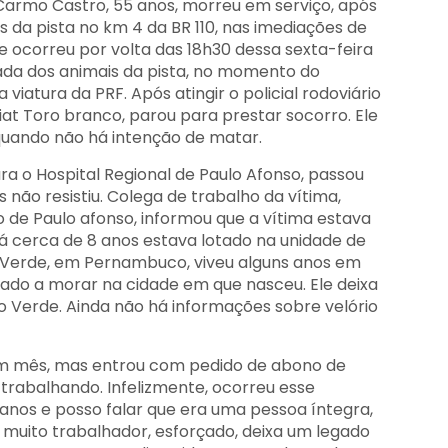
o Carmo Castro, 55 anos, morreu em serviço, após
 da pista no km 4 da BR 110, nas imediações de
e ocorreu por volta das 18h30 dessa sexta-feira
rada dos animais da pista, no momento do
iatura da PRF. Após atingir o policial rodoviário
iat Toro branco, parou para prestar socorro. Ele
quando não há intenção de matar.
ara o Hospital Regional de Paulo Afonso, passou
 não resistiu. Colega de trabalho da vítima,
 de Paulo afonso, informou que a vítima estava
á cerca de 8 anos estava lotado na unidade de
o Verde, em Pernambuco, viveu alguns anos em
tado a morar na cidade em que nasceu. Ele deixa
co Verde. Ainda não há informações sobre velório
á um mês, mas entrou com pedido de abono de
trabalhando. Infelizmente, ocorreu esse
 anos e posso falar que era uma pessoa íntegra,
a muito trabalhador, esforçado, deixa um legado