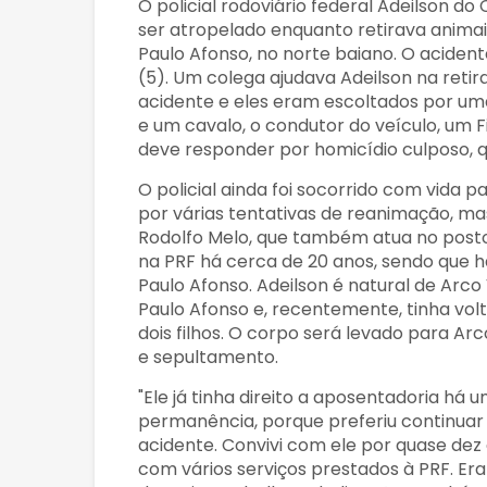
O policial rodoviário federal Adeilson d
ser atropelado enquanto retirava animais
Paulo Afonso, no norte baiano. O acident
(5). Um colega ajudava Adeilson na reti
acidente e eles eram escoltados por uma v
e um cavalo, o condutor do veículo, um F
deve responder por homicídio culposo, 
O policial ainda foi socorrido com vida p
por várias tentativas de reanimação, mas
Rodolfo Melo, que também atua no posto
na PRF há cerca de 20 anos, sendo que h
Paulo Afonso. Adeilson é natural de Arc
Paulo Afonso e, recentemente, tinha vol
dois filhos. O corpo será levado para Ar
e sepultamento.
"Ele já tinha direito a aposentadoria h
permanência, porque preferiu continuar 
acidente. Convivi com ele por quase dez
com vários serviços prestados à PRF. Er