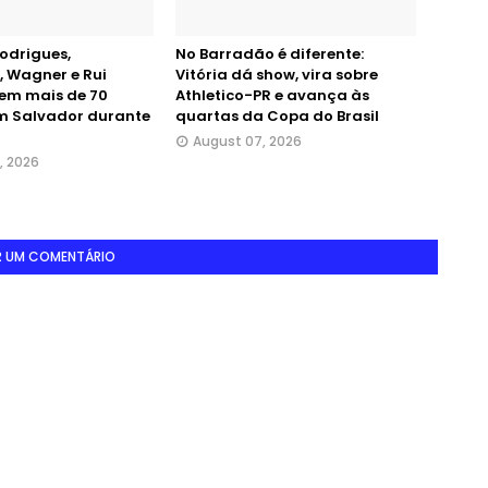
odrigues,
No Barradão é diferente:
, Wagner e Rui
Vitória dá show, vira sobre
em mais de 70
Athletico-PR e avança às
em Salvador durante
quartas da Copa do Brasil
August 07, 2026
, 2026
R UM COMENTÁRIO