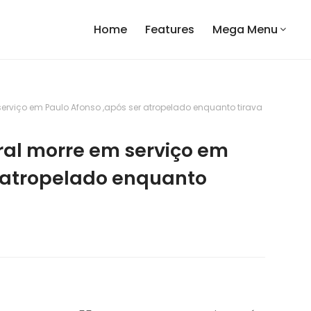
Home
Features
Mega Menu
 serviço em Paulo Afonso ,após ser atropelado enquanto tirava
eral morre em serviço em
r atropelado enquanto
a