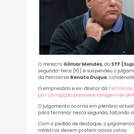
O ministro
Gilmar Mendes
, do
STF
(Sup
segunda-feira (10) e suspendeu o julgame
da Petrobras
Renato Duque
, condenad
O empresário e ex-diretor da
Petrobras 
por corrupção passiva e lavagem de din
O julgamento ocorria em plenário virtua
para terminar nesta segunda, faltando ap
Com o pedido de destaque, o julgamento
ministros devem proferir novos votos.