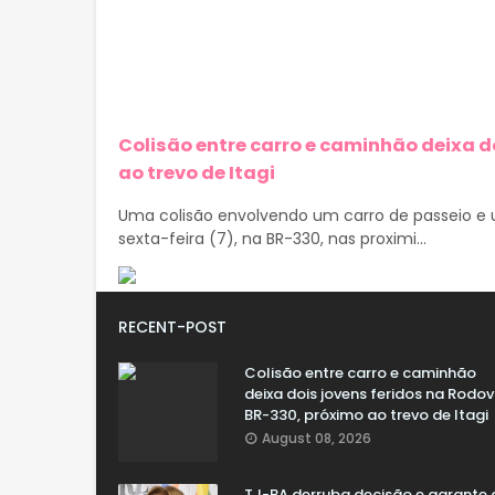
Colisão entre carro e caminhão deixa d
ao trevo de Itagi
Uma colisão envolvendo um carro de passeio e u
sexta-feira (7), na BR-330, nas proximi...
RECENT-POST
Colisão entre carro e caminhão
deixa dois jovens feridos na Rodov
BR-330, próximo ao trevo de Itagi
August 08, 2026
TJ-BA derruba decisão e garante 