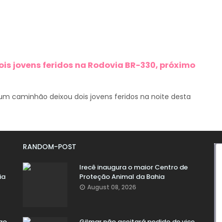
ois jovens feridos na Rodovia BR-330, próximo
m caminhão deixou dois jovens feridos na noite desta
RANDOM-POST
Irecê inaugura o maior Centro de
ia
Proteção Animal da Bahia
August 08, 2026
ao
Gilmar não aceitará pedido de vice