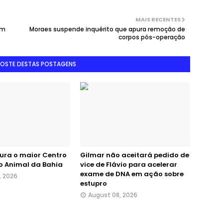
MAIS RECENTES
em
Moraes suspende inquérito que apura remoção de
corpos pós-operação
GOSTE DESTAS POSTAGENS
gura o maior Centro
Gilmar não aceitará pedido de
o Animal da Bahia
vice de Flávio para acelerar
exame de DNA em ação sobre
, 2026
estupro
August 08, 2026