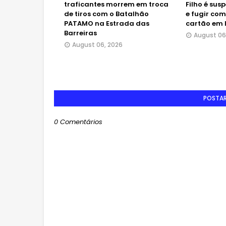
traficantes morrem em troca
Filho é sus
de tiros com o Batalhão
e fugir com
PATAMO na Estrada das
cartão em 
Barreiras
August 06
August 06, 2026
POSTA
0 Comentários