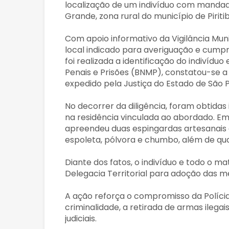
localização de um indivíduo com manda
Grande, zona rural do município de Piriti
Com apoio informativo da Vigilância Munic
local indicado para averiguação e cump
foi realizada a identificação do indivídu
Penais e Prisões (BNMP), constatou-se 
expedido pela Justiça do Estado de São P
No decorrer da diligência, foram obtida
na residência vinculada ao abordado. Em 
apreendeu duas espingardas artesanais 
espoleta, pólvora e chumbo, além de qua
Diante dos fatos, o indivíduo e todo o 
Delegacia Territorial para adoção das me
A ação reforça o compromisso da Políci
criminalidade, a retirada de armas ilega
judiciais.