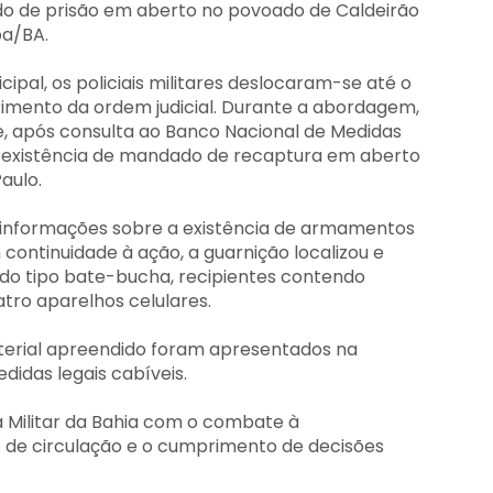
do de prisão em aberto no povoado de Caldeirão
ba/BA.
ipal, os policiais militares deslocaram-se até o
rimento da ordem judicial. Durante a abordagem,
o e, após consulta ao Banco Nacional de Medidas
a existência de mandado de recaptura em aberto
aulo.
s informações sobre a existência de armamentos
continuidade à ação, a guarnição localizou e
do tipo bate-bucha, recipientes contendo
tro aparelhos celulares.
material apreendido foram apresentados na
didas legais cabíveis.
a Militar da Bahia com o combate à
is de circulação e o cumprimento de decisões