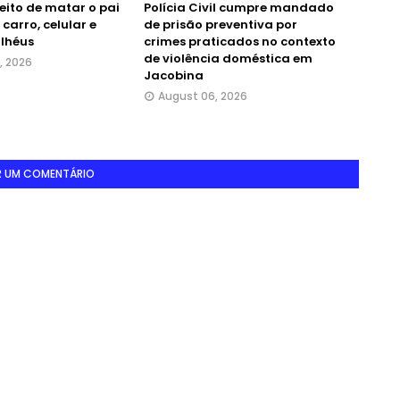
peito de matar o pai
Polícia Civil cumpre mandado
 carro, celular e
de prisão preventiva por
Ilhéus
crimes praticados no contexto
de violência doméstica em
, 2026
Jacobina
August 06, 2026
R UM COMENTÁRIO