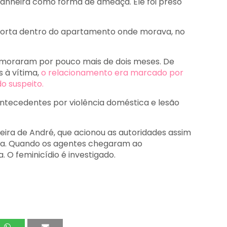
anheira como forma de ameaça. Ele foi preso
 morta dentro do apartamento onde morava, no
oraram por pouco mais de dois meses. De
 à vítima,
o relacionamento era marcado por
o suspeito.
antecedentes por violência doméstica e lesão
ira de André, que acionou as autoridades assim
da. Quando os agentes chegaram ao
. O feminicídio é investigado.