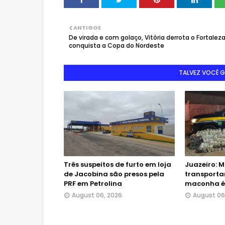
ANTIGOS
De virada e com golaço, Vitória derrota o Fortaleza
conquista a Copa do Nordeste
TALVEZ VOCÊ 
Três suspeitos de furto em loja
Juazeiro: M
de Jacobina são presos pela
transporta
PRF em Petrolina
maconha é 
August 06, 2026
August 06