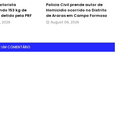
otorista
Policia Civil prende autor de
ndo 153 kg de
Homicidio ocorrido no Distrito
detido pela PRF
de Araras em Campo Formoso
, 2026
August 06, 2026
R UM COMENTÁRIO