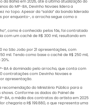
 da Bahia em 2026, até a última atualização do
ninos do MP-BA, Devinho Novaes lidera a
Dez no topo. Apesar da “saída” da banda liderada
os por enquanto-, o arrocha segue como o
nho”, como é conhecido pelos fãs, foi contratado
ia com um cachê de R$ 300 mil, resultando em
,00 no São João por 21 apresentações, com
250 mil. Tendo como base o cachê de R$ 250 mil,
 20%.
MP-BA é dominado pelo arrocha, que conta com
 10 contratações com Devinho Novaes e
por apresentação.
ma recomendação do Ministério Público para a
s shows. Conforme os dados do Painel de
P-BA, a média dos contratos do artista em 2025
 valor chegaria a R$ 199.880, o que representa uma