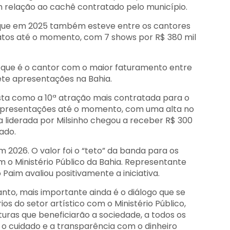
 relação ao cachê contratado pelo município.
e, que em 2025 também esteve entre os cantores
ratos até o momento, com 7 shows por R$ 380 mil
, que é o cantor com o maior faturamento entre
sete apresentações na Bahia.
sta como a 10ª atração mais contratada para o
 apresentações até o momento, com uma alta no
 liderada por Milsinho chegou a receber R$ 300
ado.
 2026. O valor foi o “teto” da banda para os
m o Ministério Público da Bahia. Representante
aim avaliou positivamente a iniciativa.
nto, mais importante ainda é o diálogo que se
s do setor artístico com o Ministério Público,
uturas que beneficiarão a sociedade, a todos os
, o cuidado e a transparência com o dinheiro