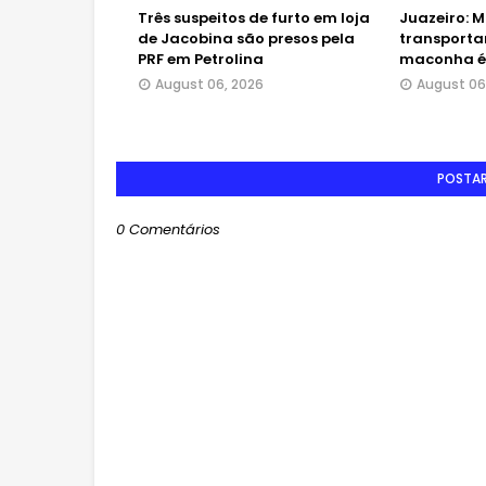
Três suspeitos de furto em loja
Juazeiro: M
de Jacobina são presos pela
transporta
PRF em Petrolina
maconha é 
August 06, 2026
August 06
POSTA
0 Comentários