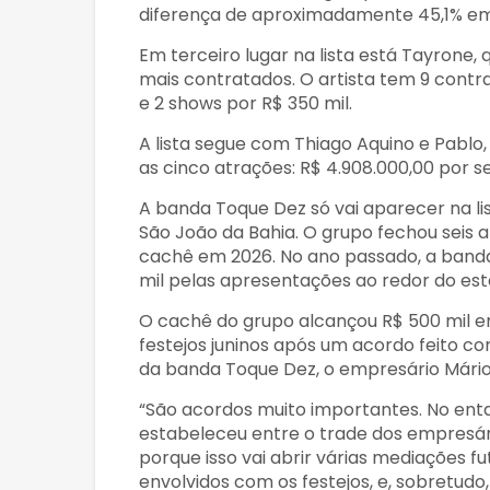
diferença de aproximadamente 45,1% em
Em terceiro lugar na lista está Tayron
mais contratados. O artista tem 9 cont
e 2 shows por R$ 350 mil.
A lista segue com Thiago Aquino e Pablo
as cinco atrações: R$ 4.908.000,00 por 
A banda Toque Dez só vai aparecer na li
São João da Bahia. O grupo fechou seis
cachê em 2026. No ano passado, a banda
mil pelas apresentações ao redor do est
O cachê do grupo alcançou R$ 500 mil em
festejos juninos após um acordo feito co
da banda Toque Dez, o empresário Mário P
“São acordos muito importantes. No enta
estabeleceu entre o trade dos empresário
porque isso vai abrir várias mediações f
envolvidos com os festejos, e, sobretudo