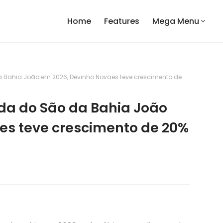
Home
Features
Mega Menu
 Bahia João em 2026, Devinho Novaes teve crescimento de
da do São da Bahia João
es teve crescimento de 20%