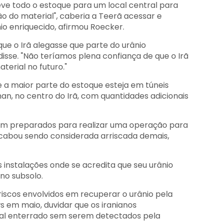
eve todo o estoque para um local central para
ão do material", caberia a Teerã acessar e
io enriquecido, afirmou Roecker.
ue o Irã alegasse que parte do urânio
disse. "Não teríamos plena confiança de que o Irã
terial no futuro."
 a maior parte do estoque esteja em túneis
n, no centro do Irã, com quantidades adicionais
vam preparados para realizar uma operação para
acabou sendo considerada arriscada demais,
s instalações onde se acredita que seu urânio
no subsolo.
iscos envolvidos em recuperar o urânio pela
s em maio, duvidar que os iranianos
ial enterrado sem serem detectados pela