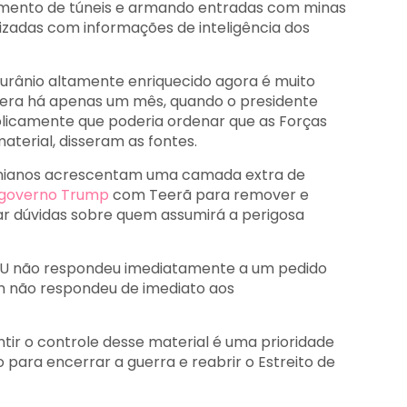
ento de túneis e armando entradas com minas
rizadas com informações de inteligência dos
urânio altamente enriquecido agora é muito
e era há apenas um mês, quando o presidente
blicamente que poderia ordenar que as Forças
erial, disseram as fontes.
iranianos acrescentam uma camada extra de
 governo Trump
com Teerã para remover e
tar dúvidas sobre quem assumirá a perigosa
ONU não respondeu imediatamente a um pedido
 não respondeu de imediato aos
ir o controle desse material é uma prioridade
ara encerrar a guerra e reabrir o Estreito de