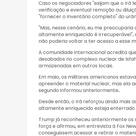
Caso os negociadores "exijam que o Irã l
verificação e eventual remoção ou diluiç
"fornecer o inventário completo" do urân
"Mas, nesse cenário, eu me preocuparia q
altamente enriquecido é irrecuperável", 
não poderia voltar a ter acesso a esse ma
A comunidade internacional acredita que
desabados no complexo nuclear de Isfaha
armazenadas em outros locais.
Em maio, os militares americanos esta
apreender o material nuclear, mas ela 
segundo informou anteriormente
.
Desde então, o Irã reforçou ainda mais a
altamente enriquecido esteja enterrado 
Trump já reconheceu anteriormente os r
força e afirmou, em entrevista à Fox New
conseguissem acessar e retirar o mater