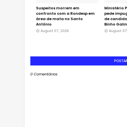
Suspeitos morrem em
Ministério P
confronto com a Rondesp em
pede impug
área de mata no Santo
de candida
Antônio
Binho Gali
August 07, 2026
August 07
POSTA
0 Comentários