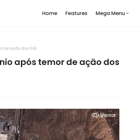
Home
Features
Mega Menu
mor de ação dos EUA
ânio após temor de ação dos