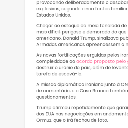
provocando deliberadamente o desabam
explosivas, segundo cinco fontes familia
Estados Unidos.
Chegar ao estoque de meia tonelada de 
mais difícil, perigoso e demorado do qu
americano, Donald Trump, sinalizava pu
Armadas americanas apreendessem o mat
As novas fortificações erguidas pelos 
complexidade ao
acordo proposto pelo
destruir o urânio do país, além de levan
tarefa de escavá-lo.
A missão diplomática iraniana junto à 
de comentário, e a Casa Branca também
questionamentos.
Trump afirmou repetidamente que garant
dos EUA nas negociações em andamento p
Ormuz, que o Irã fechou de fato.