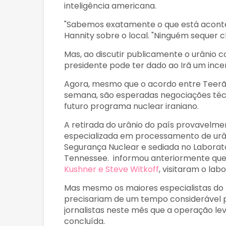
inteligência americana.
"Sabemos exatamente o que está aconte
Hannity sobre o local. "Ninguém sequer c
Mas, ao discutir publicamente o urânio 
presidente pode ter dado ao Irã um incen
Agora, mesmo que o acordo entre Teerã
semana, são esperadas negociações técni
futuro programa nuclear iraniano.
A retirada do urânio do país provavelmen
especializada em processamento de urân
Segurança Nuclear e sediada no Laborató
Tennessee. informou anteriormente que 
Kushner e Steve Witkoff
, visitaram o lab
Mas mesmo os maiores especialistas do
precisariam de um tempo considerável p
jornalistas neste mês que a operação l
concluída.