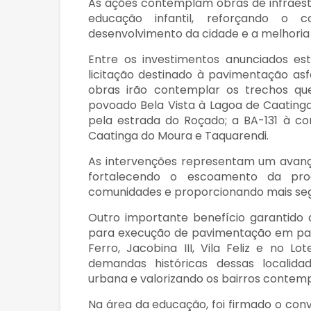
As ações contemplam obras de infraestr
educação infantil, reforçando o
desenvolvimento da cidade e a melhoria 
Entre os investimentos anunciados es
licitação destinado à pavimentação asf
obras irão contemplar os trechos qu
povoado Bela Vista à Lagoa de Caating
pela estrada do Roçado; a BA-131 à c
Caatinga do Moura e Taquarendi.
As intervenções representam um avanço
fortalecendo o escoamento da prod
comunidades e proporcionando mais segu
Outro importante benefício garantido 
para execução de pavimentação em para
Ferro, Jacobina III, Vila Feliz e no 
demandas históricas dessas localida
urbana e valorizando os bairros contem
Na área da educação, foi firmado o co