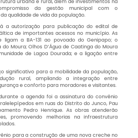
utura urbana e rural, além de investimentos na
 compromisso da gestão municipal com o
da qualidade de vida da população.
tá a autorização para publicação do edital de
áltica de importantes acessos no município. As
e ligam a BA-131 ao povoado do Genipapo; o
a do Moura; Olhos D’Água de Caatinga do Moura
omunidade de Lagoa Dourada; e a ligação entre
 significativo para a mobilidade da população,
ução rural, ampliando a integração entre
rança e conforto para moradores e visitantes.
durante a agenda foi a assinatura do convênio
lelepípedos em ruas do Distrito do Junco, Pau
Loteamento Pedro Henrique. As obras atenderão
des, promovendo melhorias na infraestrutura
plados.
nvênio para a construção de uma nova creche no