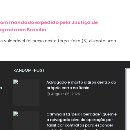
 com mandado expedido pela Justiça de
egrada em Brasília
vulnerável foi preso nesta terça-feira (5) durante uma
RANDOM-POST
Advogado é morto a tiros dentro do
o
próprio carro na Bahia
August 05, 2026
Criminalista 'pela liberdade': quem é
a advogada alvo de operação por
falsificar contratos para esconder