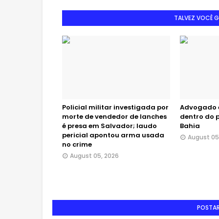
TALVEZ VOCÊ 
Policial militar investigada por
Advogado é
morte de vendedor de lanches
dentro do 
é presa em Salvador; laudo
Bahia
pericial apontou arma usada
August 05
no crime
August 05, 2026
POSTA