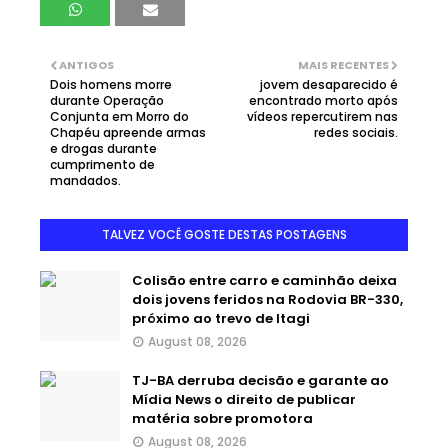
ANTIGOS
MAIS RECENTES
Dois homens morre
jovem desaparecido é
durante Operação
encontrado morto após
Conjunta em Morro do
vídeos repercutirem nas
Chapéu apreende armas
redes sociais.
e drogas durante
cumprimento de
mandados.
TALVEZ VOCÊ GOSTE DESTAS POSTAGENS
Colisão entre carro e caminhão deixa
dois jovens feridos na Rodovia BR-330,
próximo ao trevo de Itagi
August 08, 2026
TJ-BA derruba decisão e garante ao
Mídia News o direito de publicar
matéria sobre promotora
August 08, 2026