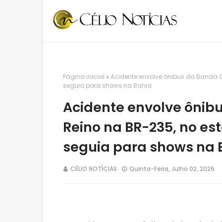
Página inicial
Acidente envolve ônibus da Banda C
seguia para shows na Bahia
Acidente envolve ônib
Reino na BR-235, no es
seguia para shows na 
CÉLIO NOTÍCIAS
Quinta-Feira, Julho 02, 2026