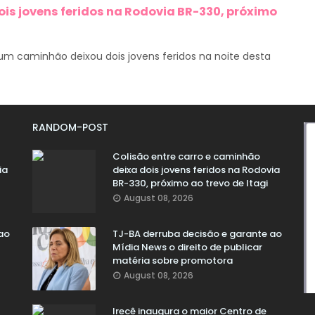
ois jovens feridos na Rodovia BR-330, próximo
m caminhão deixou dois jovens feridos na noite desta
RANDOM-POST
Colisão entre carro e caminhão
ia
deixa dois jovens feridos na Rodovia
BR-330, próximo ao trevo de Itagi
August 08, 2026
ao
TJ-BA derruba decisão e garante ao
Mídia News o direito de publicar
matéria sobre promotora
August 08, 2026
Irecê inaugura o maior Centro de