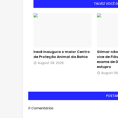
TALVEZ VOCÊ 
Irecê inaugura o maior Centro
Gilmar não
de Proteção Animal da Bahia
vice de Flá
exame de 
August 08, 2026
estupro
August 08
POSTA
0 Comentários