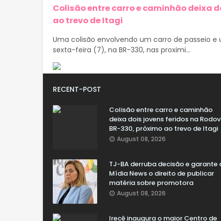
Colisão entre carro e caminhão deixa d
ao trevo de Itagi
Uma colisão envolvendo um carro de passeio e u
sexta-feira (7), na BR-330, nas proximi...
RECENT-POST
Colisão entre carro e caminhão
deixa dois jovens feridos na Rodov
BR-330, próximo ao trevo de Itagi
August 08, 2026
TJ-BA derruba decisão e garante 
Mídia News o direito de publicar
matéria sobre promotora
August 08, 2026
Irecê inaugura o maior Centro de