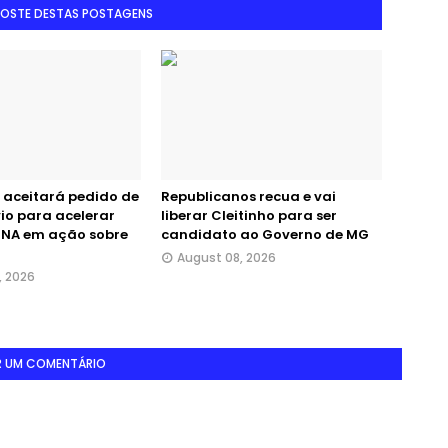
GOSTE DESTAS POSTAGENS
 aceitará pedido de
Republicanos recua e vai
vio para acelerar
liberar Cleitinho para ser
DNA em ação sobre
candidato ao Governo de MG
August 08, 2026
, 2026
R UM COMENTÁRIO