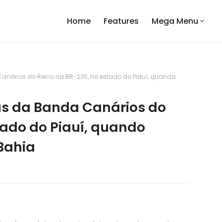
Home
Features
Mega Menu
anários do Reino na BR-235, no estado do Piauí, quando
us da Banda Canários do
tado do Piauí, quando
Bahia