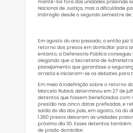
mantê-los fora das unidades prisionais
Nacional de Justiça, mas a dificuldade p
imbróglio desde o segundo semestre de 
Em agosto do ano passado, o então juiz ti
retorno dos presos em domiciliar para as
entanto, a Defensoria Pública conseguiu 
alegando que a Secretaria de Administr
planejamento que garantisse a seguranç
arrasta e iniciaram-se os debates para t
Em meio à indefinição sobre o retorno dos 
Marcelo Rubioli, determinou em 27 de ju
detentos que fossem beneficiados com VP
presídio nas cinco datas prefixadas, e r
saída do dia dos pais, em agosto, na do di
1.260 presos deixaram as unidades prision
próximo dia 30. Esses detentos também 
de prisão domiciliar.