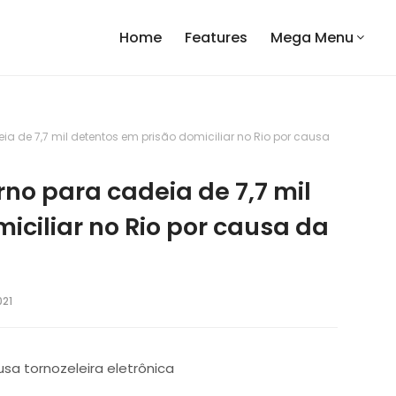
Home
Features
Mega Menu
eia de 7,7 mil detentos em prisão domiciliar no Rio por causa
orno para cadeia de 7,7 mil
iciliar no Rio por causa da
021
usa tornozeleira eletrônica