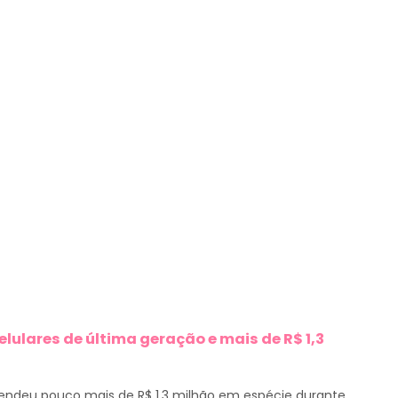
lulares de última geração e mais de R$ 1,3
reendeu pouco mais de R$ 1,3 milhão em espécie durante