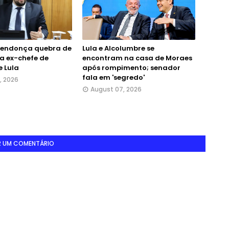
Mendonça quebra de
Lula e Alcolumbre se
ra ex-chefe de
encontram na casa de Moraes
e Lula
após rompimento; senador
fala em 'segredo'
, 2026
August 07, 2026
R UM COMENTÁRIO