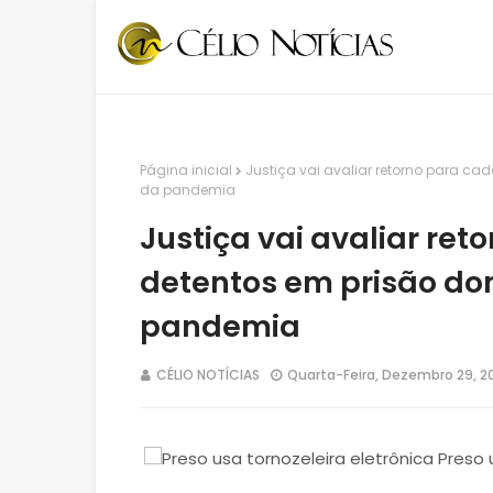
Página inicial
Justiça vai avaliar retorno para cad
da pandemia
Justiça vai avaliar ret
detentos em prisão dom
pandemia
CÉLIO NOTÍCIAS
Quarta-Feira, Dezembro 29, 2
Preso 