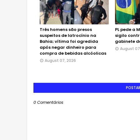
Três homens são presos
PL pede a 
suspeitos de latrocínio na
sigilo cont
Bahia; vítima foi agredida
gabinete d
após negar dinheiro para
August 07
compra de bebidas alcóolicas
August 07, 2026
POSTA
0 Comentários