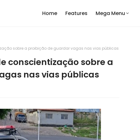
Home
Features
Mega Menu
zação sobre a proibição de guardar vagas nas vias públicas
e conscientização sobre a
agas nas vias públicas