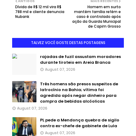
ANTIGOS
MAIS RECENTES
Dívida de R$ 12 mil vira R$
Homem em surto
788 mil e cliente denuncia
mantém família refém e
Nubank
caso é controlado após
ação da Guarda Municipal
de Capim Grosso
TALVEZ VOCÊ GOSTE DESTAS POSTAGENS
rajadas de fuzil assustam moradores
durante tiroteio em Areia Branca
August 07, 2026
Três homens são presos suspeitos de
latrocínio na Bahia; vítima foi
agredida após negar dinheiro para
compra de bebidas alcóolicas
August 07, 2026
PL pede a Mendonça quebra de sigilo
contra ex-chefe de gabinete de Lula
August 07, 2026