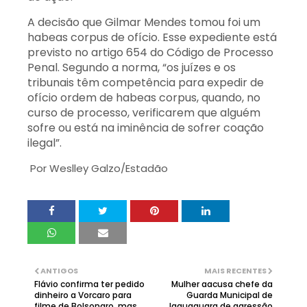
A decisão que Gilmar Mendes tomou foi um
habeas corpus de ofício. Esse expediente está
previsto no artigo 654 do Código de Processo
Penal. Segundo a norma, “os juízes e os
tribunais têm competência para expedir de
ofício ordem de habeas corpus, quando, no
curso de processo, verificarem que alguém
sofre ou está na iminência de sofrer coação
ilegal”.
Por
Weslley Galzo/Estadão
ANTIGOS
MAIS RECENTES
Flávio confirma ter pedido
Mulher aacusa chefe da
dinheiro a Vorcaro para
Guarda Municipal de
filme de Bolsonaro, mas
Jaguaquara de agressão