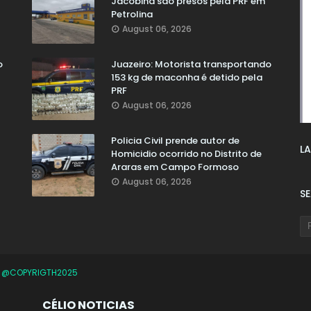
Jacobina são presos pela PRF em
Petrolina
August 06, 2026
o
Juazeiro: Motorista transportando
153 kg de maconha é detido pela
PRF
August 06, 2026
Policia Civil prende autor de
LA
Homicidio ocorrido no Distrito de
Araras em Campo Formoso
August 06, 2026
S
O
@COPYRIGTH2025
CÉLIO NOTICIAS