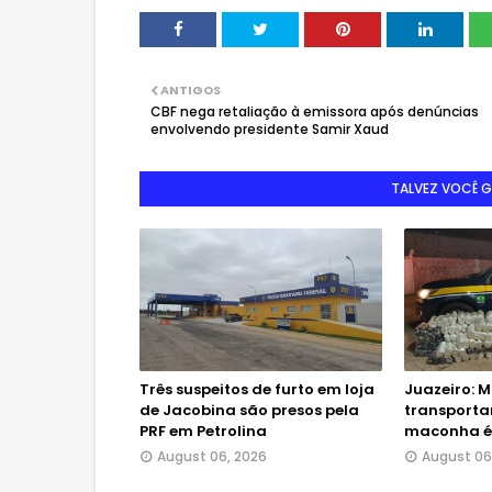
ANTIGOS
CBF nega retaliação à emissora após denúncias
envolvendo presidente Samir Xaud
TALVEZ VOCÊ 
Três suspeitos de furto em loja
Juazeiro: M
de Jacobina são presos pela
transporta
PRF em Petrolina
maconha é 
August 06, 2026
August 06