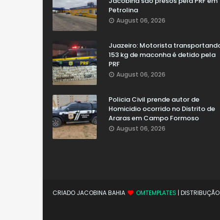
Jacobina são presos pela PRF em
Petrolina
August 06, 2026
Juazeiro: Motorista transportand
153 kg de maconha é detido pela
PRF
August 06, 2026
Policia Civil prende autor de
Homicidio ocorrido no Distrito de
Araras em Campo Formoso
August 06, 2026
CRIADO JACOBINA BAHIA
OMTEMPLATES
| DISTRIBUÇÃ