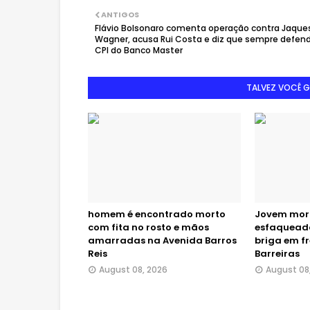
ANTIGOS
Flávio Bolsonaro comenta operação contra Jaque
Wagner, acusa Rui Costa e diz que sempre defen
CPI do Banco Master
TALVEZ VOCÊ 
homem é encontrado morto
Jovem morr
com fita no rosto e mãos
esfaqueado
amarradas na Avenida Barros
briga em f
Reis
Barreiras
August 08, 2026
August 08