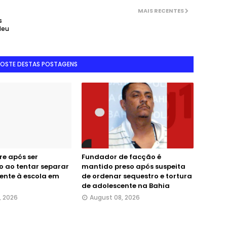
MAIS RECENTES
s
deu
GOSTE DESTAS POSTAGENS
e após ser
Fundador de facção é
 ao tentar separar
mantido preso após suspeita
rente à escola em
de ordenar sequestro e tortura
de adolescente na Bahia
, 2026
August 08, 2026