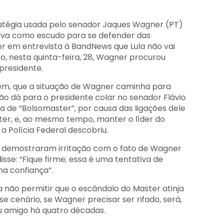
ratégia usada pelo senador Jaques Wagner (PT)
 Silva como escudo para se defender das
r em entrevista à BandNews que Lula não vai
o, nesta quinta-feira, 28, Wagner procurou
presidente.
orém, que a situação de Wagner caminha para
ão dá para o presidente colar no senador Flávio
cha de “Bolsomaster”, por causa das ligações dele
er, e, ao mesmo tempo, manter o líder do
a Polícia Federal descobriu.
to demostraram irritação com o fato de Wagner
disse: “Fique firme; essa é uma tentativa de
a confiança”.
a não permitir que o escândalo do Master atinja
se cenário, se Wagner precisar ser rifado, será,
u amigo há quatro décadas.