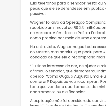
Lula telefonou para o senador nesta quin
pediu que ele se defendesse em público 
possível.
Wagner foi alvo da Operação Compliance 
recebido um imóvel de R$ 2,5 milhões, e
de Vorcaro. Além disso, a Polícia Federa
como propina por meio de uma empresa 
Na entrevista, Wagner negou todas essas
do Master, mas admitiu que pediu para
condição de que ele o recompraria mais 
“Eu tinha interesse de dar, de ajudar a 
afirmou o senador, que demonstrou int
apelido. “Como Guga, o Augusto Lima, é um
comprar? Depois eu vou recomprar’. Po
teria que vender o apartamento de min
apartamento ou ela financiar”.
A explicação não foi considerada convinc
jornal O Estado de São Paulo. O senador 