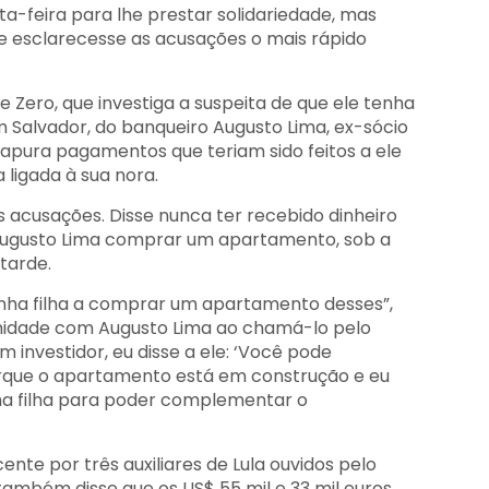
ta-feira para lhe prestar solidariedade, mas
e esclarecesse as acusações o mais rápido
Zero, que investiga a suspeita de que ele tenha
m Salvador, do banqueiro Augusto Lima, ex-sócio
l apura pagamentos que teriam sido feitos a ele
ligada à sua nora.
 acusações. Disse nunca ter recebido dinheiro
 Augusto Lima comprar um apartamento, sob a
tarde.
minha filha a comprar um apartamento desses”,
imidade com Augusto Lima ao chamá-lo pelo
 investidor, eu disse a ele: ‘Você pode
rque o apartamento está em construção e eu
ha filha para poder complementar o
ente por três auxiliares de Lula ouvidos pelo
também disse que os US$ 55 mil e 33 mil euros