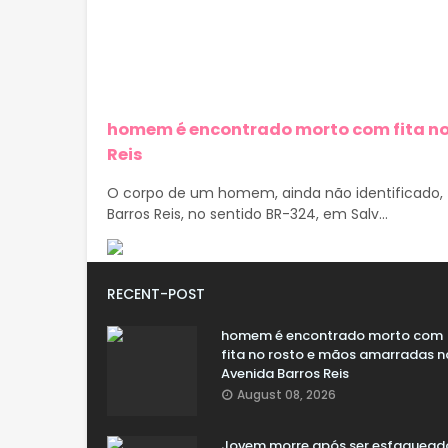
homem é encontrado morto com fita no
Reis
O corpo de um homem, ainda não identificado, 
Barros Reis, no sentido BR-324, em Salv...
RECENT-POST
homem é encontrado morto com
fita no rosto e mãos amarradas n
Avenida Barros Reis
August 08, 2026
Jovem morre após ser esfaquead