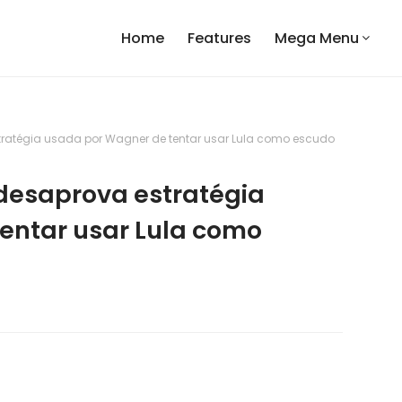
Home
Features
Mega Menu
tratégia usada por Wagner de tentar usar Lula como escudo
 desaprova estratégia
entar usar Lula como