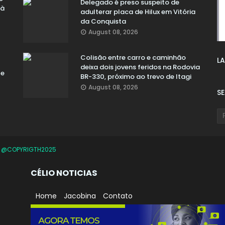
Delegado é preso suspeito de
 à
adulterar placa de Hilux em Vitória
da Conquista
August 08, 2026
Colisão entre carro e caminhão
LA
deixa dois jovens feridos na Rodovia
te
BR-330, próximo ao trevo de Itagi
August 08, 2026
S
O
@COPYRIGTH2025
CÉLIO NOTICIAS
Home
Jacobina
Contato