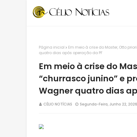
Página inicial
Em meio à crise do Master, Otto prio
quatro dias após operação da PF
Em meio à crise do Mast
“churrasco junino” e pr
Wagner quatro dias ap
CÉLIO NOTÍCIAS
Segunda-Feira, Junho 22, 202