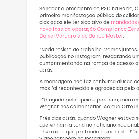
Senador e presidente do PSD na Bahia, Ot
primeira manifestação pública de solida
dias após ele ter sido alvo de
mandados de
nova fase da operação Compliance Zero, 
Daniel Vorcaro e ao Banco Master
.
“Nada resiste ao trabalho. Vamos junto
publicação no Instagram, resgatando
cumprimentando na rampa de acesso à A
atrás.
A mensagem não faz nenhuma alusão ao c
mas foi reconhecida e agradecida pelo a
“Obrigado pelo apoio e parceria, meu a
Wagner nos comentários. Ao que Otto in
Três dias atrás, quando Wagner estava s
que vinham à tona no noticiário nacional
churrasco que pretende fazer neste São
vídeo também no Instagram.