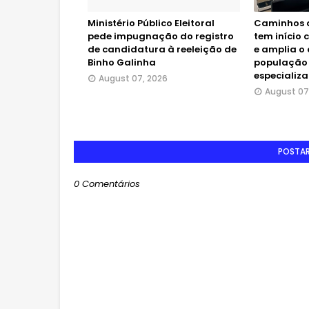
Ministério Público Eleitoral
Caminhos 
pede impugnação do registro
tem início
de candidatura à reeleição de
e amplia o
Binho Galinha
população 
especializ
August 07, 2026
August 07
POSTA
0 Comentários