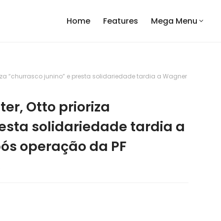
Home
Features
Mega Menu
riza “churrasco junino” e presta solidariedade tardia a Wagner
er, Otto prioriza
esta solidariedade tardia a
ós operação da PF
6