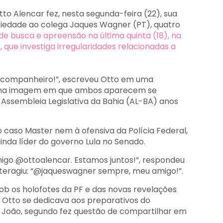
to Alencar fez, nesta segunda-feira (22), sua
riedade ao colega Jaques Wagner (PT), quatro
 busca e apreensão na última quinta (18), na
que investiga irregularidades relacionadas a
s, companheiro!”, escreveu Otto em uma
 uma imagem em que ambos aparecem se
ssembleia Legislativa da Bahia (AL-BA) anos
aso Master nem à ofensiva da Polícia Federal,
inda líder do governo Lula no Senado.
migo @ottoalencar. Estamos juntos!”, respondeu
teragiu: “@jaqueswagner sempre, meu amigo!”.
ob os holofotes da PF e das novas revelações
, Otto se dedicava aos preparativos do
 João, segundo fez questão de compartilhar em