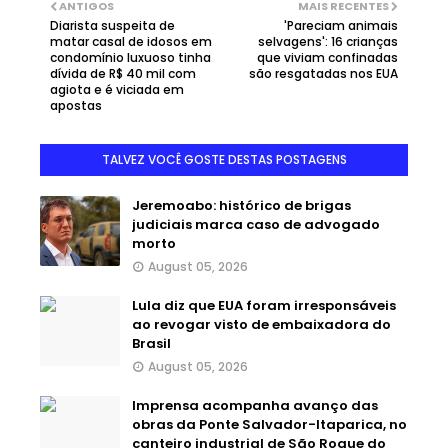
ANTIGOS
MAIS RECENTES
Diarista suspeita de
'Pareciam animais
matar casal de idosos em
selvagens': 16 crianças
condomínio luxuoso tinha
que viviam confinadas
dívida de R$ 40 mil com
são resgatadas nos EUA
agiota e é viciada em
apostas
TALVEZ VOCÊ GOSTE DESTAS POSTAGENS
Jeremoabo: histórico de brigas
judiciais marca caso de advogado
morto
August 05, 2026
Lula diz que EUA foram irresponsáveis
ao revogar visto de embaixadora do
Brasil
August 05, 2026
Imprensa acompanha avanço das
obras da Ponte Salvador-Itaparica, no
canteiro industrial de São Roque do