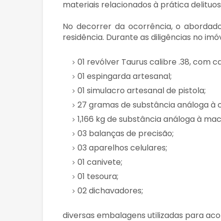
materiais relacionados à prática delituos
No decorrer da ocorrência, o abordado
residência. Durante as diligências no imó
01 revólver Taurus calibre .38, com 
01 espingarda artesanal;
01 simulacro artesanal de pistola;
27 gramas de substância análoga à 
1,166 kg de substância análoga à ma
03 balanças de precisão;
03 aparelhos celulares;
01 canivete;
01 tesoura;
02 dichavadores;
diversas embalagens utilizadas para ac