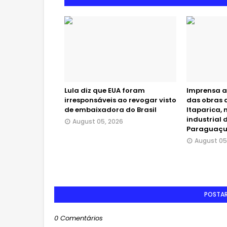
Lula diz que EUA foram
Imprensa 
irresponsáveis ao revogar visto
das obras 
de embaixadora do Brasil
Itaparica, 
industrial
August 05, 2026
Paraguaç
August 05
POSTA
0 Comentários