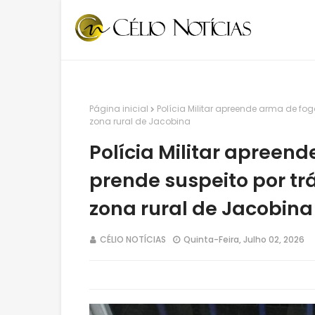
Página inicial
Polícia Militar apreende arma de fog
zona rural de Jacobina
Polícia Militar apreen
prende suspeito por trá
zona rural de Jacobina
CÉLIO NOTÍCIAS
Quinta-Feira, Julho 02, 2026