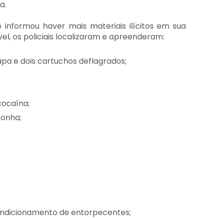
a.
 informou haver mais materiais ilícitos em sua
vel, os policiais localizaram e apreenderam:
capa e dois cartuchos deflagrados;
cocaína;
conha;
ondicionamento de entorpecentes;