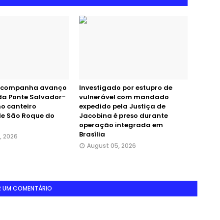
acompanha avanço
Investigado por estupro de
da Ponte Salvador-
vulnerável com mandado
no canteiro
expedido pela Justiça de
 de São Roque do
Jacobina é preso durante
u
operação integrada em
Brasília
, 2026
August 05, 2026
R UM COMENTÁRIO