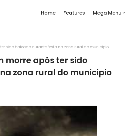
Home
Features
Mega Menu
r sido baleado durante festa na zona rural do municipio
morre após ter sido
na zona rural do municipio